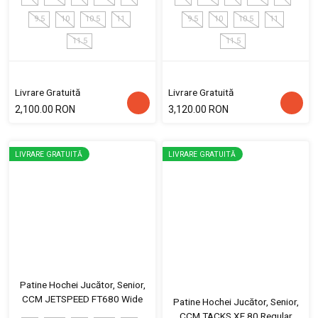
9.5
10
10.5
11
9.5
10
10.5
11
11.5
11.5
Livrare Gratuită
Livrare Gratuită
2,100.00 RON
3,120.00 RON
LIVRARE GRATUITĂ
LIVRARE GRATUITĂ
Patine Hochei Jucător, Senior,
CCM JETSPEED FT680 Wide
Patine Hochei Jucător, Senior,
CCM TACKS XF 80 Regular