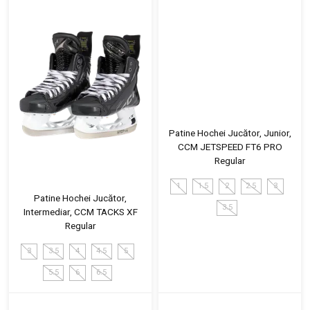
Patine Hochei Jucător, Junior,
CCM JETSPEED FT6 PRO
Regular
1
1.5
2
2.5
3
Patine Hochei Jucător,
3.5
Intermediar, CCM TACKS XF
Regular
3
3.5
4
4.5
5
5.5
6
6.5