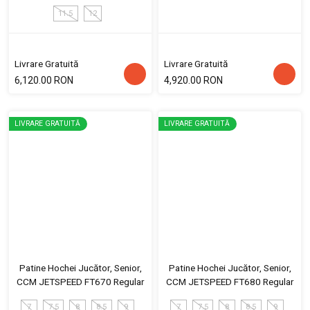
11.5
12
Livrare Gratuită
Livrare Gratuită
6,120.00 RON
4,920.00 RON
LIVRARE GRATUITĂ
LIVRARE GRATUITĂ
Patine Hochei Jucător, Senior,
Patine Hochei Jucător, Senior,
CCM JETSPEED FT670 Regular
CCM JETSPEED FT680 Regular
7
7.5
8
8.5
9
7
7.5
8
8.5
9