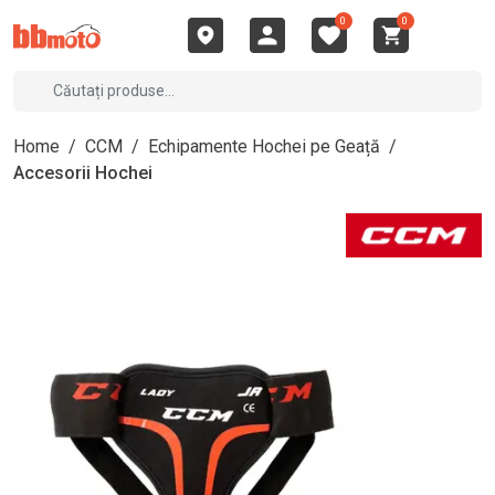
0
0
Home
/
CCM
/
Echipamente Hochei pe Geață
/
Accesorii Hochei