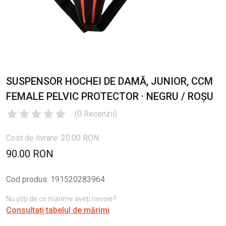
SUSPENSOR HOCHEI DE DAMĂ, JUNIOR, CCM
FEMALE PELVIC PROTECTOR · NEGRU / ROȘU
(
0
Recenzii
)
Cost de livrare: 20.00 RON
90.00 RON
Cod produs
:
191520283964
Nu știți de ce mărime aveți nevoie?
Consultați tabelul de mărimi