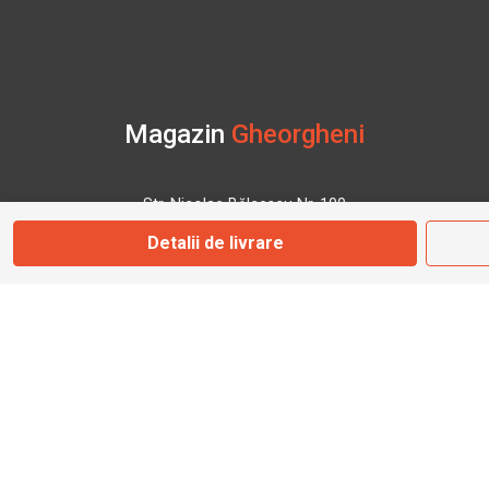
Magazin
Gheorgheni
Str. Nicolae Bălcescu Nr. 100
Gheorgheni, Harghita
Detalii de livrare
Marți - Sâmbătă: 09:00 - 17:00
0745 153 295
info@bbmoto.ro