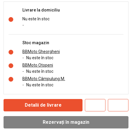
Livrare la domiciliu
Nu este în stoc
-
Stoc magazin
BBMoto Gheorgheni
-
Nu este în stoc
BBMoto Otopeni
-
Nu este în stoc
BBMoto Câmpulung M.
-
Nu este în stoc
Detalii de livrare
Rezervați în magazin