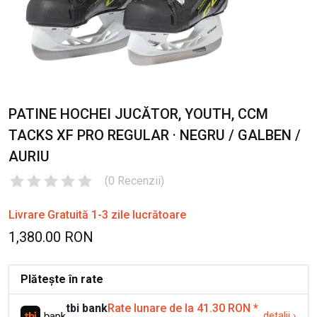
PATINE HOCHEI JUCĂTOR, YOUTH, CCM
TACKS XF PRO REGULAR · NEGRU / GALBEN /
AURIU
(
0
Recenzii
)
Livrare Gratuită 1-3 zile lucrătoare
1,380.00 RON
Plătește în rate
tbi bank
Rate lunare de la 41.30 RON
*
detalii
›