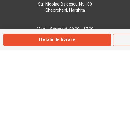
Str. Nicolae Bălcescu Nr. 100
Gheorgheni, Harghita
Marți - Sâmbătă: 09:00 - 17:00
Detalii de livrare
0745 153 295
info@bbmoto.ro
Magazin
Otopeni
Str. Ferme D Nr. 2