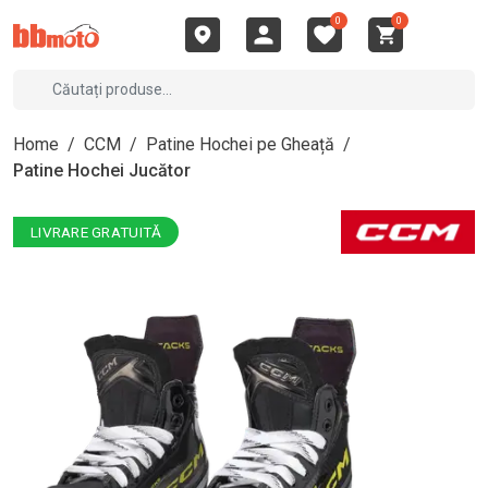
0
0
Home
/
CCM
/
Patine Hochei pe Gheață
/
Patine Hochei Jucător
LIVRARE GRATUITĂ