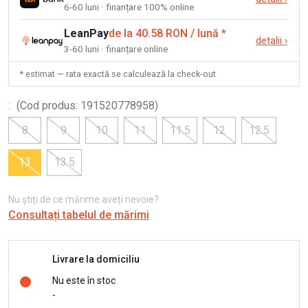
6-60 luni · finanțare 100% online
LeanPay
de la 40.58 RON / lună
*
detalii
›
3-60 luni · finanțare online
* estimat — rata exactă se calculează la check-out
:
(
Cod produs
:
191520778958
)
8
9
10
11
11.5
12
12.5
13
13.5
Nu știți de ce mărime aveți nevoie?
Consultați tabelul de mărimi
Livrare la domiciliu
Nu este în stoc
-