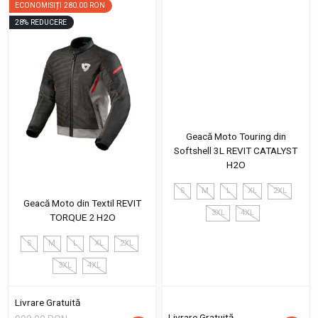
ECONOMISIȚI
280.00 RON
28
%
REDUCERE
Geacă Moto Touring din
Softshell 3L REVIT CATALYST
H2O
S
M
L
XL
2XL
Geacă Moto din Textil REVIT
3XL
4XL
TORQUE 2 H2O
S
M
L
XL
2XL
3XL
4XL
Livrare Gratuită
Livrare Gratuită