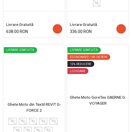
M
Livrare Gratuită
Livrare Gratuită
638.00 RON
336.00 RON
LIVRARE GRATUITĂ
LIVRARE GRATUITĂ
ECONOMISIȚI
145.00 RON
15
%
REDUCERE
LICHIDARE
Ghete Moto GoreTex GAERNE G.
VOYAGER
Ghete Moto din Textil REVIT G-
FORCE 2
39
40
41
42
43
44
45
46
47