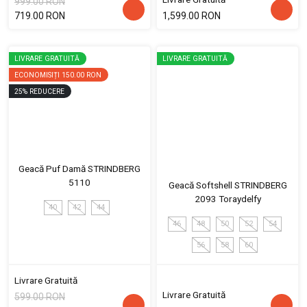
999.00 RON
719.00 RON
1,599.00 RON
LIVRARE GRATUITĂ
LIVRARE GRATUITĂ
ECONOMISIȚI
150.00 RON
25
%
REDUCERE
Geacă Puf Damă STRINDBERG
5110
Geacă Softshell STRINDBERG
2093 Toraydelfy
40
42
44
46
48
50
52
54
56
58
60
Livrare Gratuită
Livrare Gratuită
599.00 RON