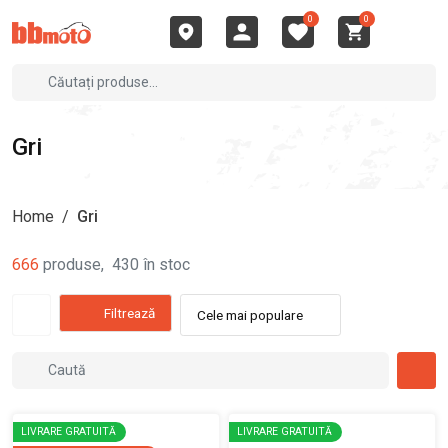
0
0
Gri
Home
/
Gri
666
produse
,
430
în stoc
Filtrează
Cele mai populare
LIVRARE GRATUITĂ
LIVRARE GRATUITĂ