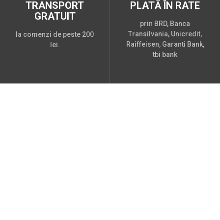
TRANSPORT
PLATĂ ÎN RATE
GRATUIT
prin BRD, Banca
Transilvania, Unicredit,
la comenzi de peste 200
Raiffeisen, Garanti Bank,
lei.
tbi bank