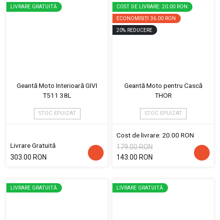
LIVRARE GRATUITĂ
COST DE LIVRARE: 20.00 RON
ECONOMISIȚI
36.00 RON
20
%
REDUCERE
Geantă Moto Interioară GIVI
Geantă Moto pentru Cască
T511 38L
THOR
STOC EPUIZAT
STOC EPUIZAT
Cost de livrare: 20.00 RON
Livrare Gratuită
179.00 RON
303.00 RON
143.00 RON
LIVRARE GRATUITĂ
LIVRARE GRATUITĂ