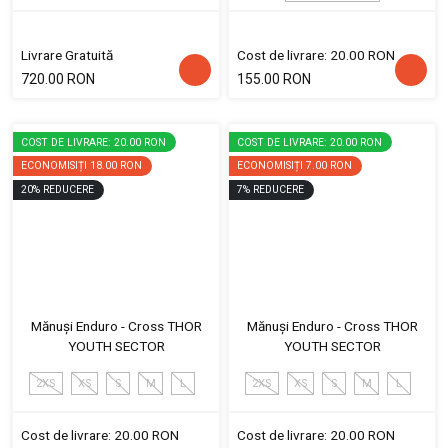
Livrare Gratuită
Cost de livrare: 20.00 RON
720.00 RON
155.00 RON
COST DE LIVRARE: 20.00 RON
COST DE LIVRARE: 20.00 RON
ECONOMISIȚI
18.00 RON
ECONOMISIȚI
7.00 RON
20
%
REDUCERE
7
%
REDUCERE
Mănuși Enduro - Cross THOR
Mănuși Enduro - Cross THOR
YOUTH SECTOR
YOUTH SECTOR
2XS
XS
S
M
L
2XS
XS
S
M
L
Cost de livrare: 20.00 RON
Cost de livrare: 20.00 RON