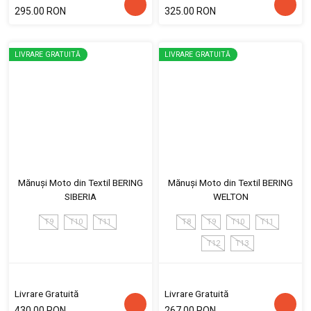
295.00 RON
325.00 RON
LIVRARE GRATUITĂ
LIVRARE GRATUITĂ
Mănuși Moto din Textil BERING
Mănuși Moto din Textil BERING
SIBERIA
WELTON
T9
T10
T11
T8
T9
T10
T11
T12
T13
Livrare Gratuită
Livrare Gratuită
430.00 RON
267.00 RON