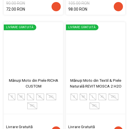
90.00 RON
105.00 RON
72.00 RON
98.00 RON
LIVRARE GRATUITĂ
LIVRARE GRATUITĂ
Mănuși Moto din Piele RICHA
Mănuși Moto din Textil & Piele
CUSTOM
Naturală REVIT MOSCA 2 H2O
S
M
L
XL
2XL
S
M
L
XL
2XL
3XL
3XL
Livrare Gratuită
Livrare Gratuită