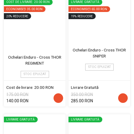
COST DE LIVRARE: 20.00 RON
LIVRARE GRATUITĂ
ECONOMISIȚI
35.00 RON
ECONOMISIȚI
65.00 RON
20
%
REDUCERE
19
%
REDUCERE
Ochelari Enduro - Cross THOR
SNIPER
Ochelari Enduro - Cross THOR
REGIMENT
STOC EPUIZAT
STOC EPUIZAT
Cost de livrare: 20.00 RON
Livrare Gratuită
175.00 RON
350.00 RON
140.00 RON
285.00 RON
LIVRARE GRATUITĂ
LIVRARE GRATUITĂ