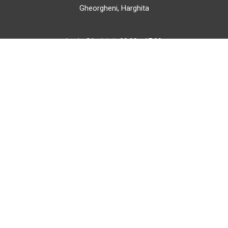
Gheorgheni, Harghita
Luni - Sâmbătă: 09:00 - 17:00
+40 740 133 688
atv@bbmoto.ro
Magazin
BBmoto ATV Otopeni
Str. Ferme D Nr. 2