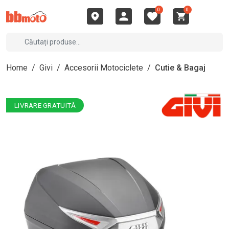
0
0
Home
/
Givi
/
Accesorii Motociclete
/
Cutie & Bagaj
LIVRARE GRATUITĂ