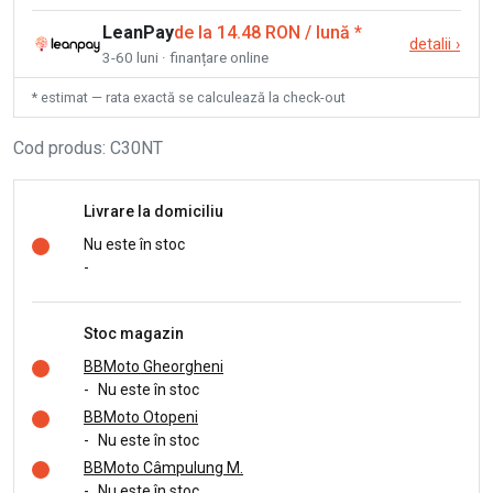
LeanPay
de la 14.48 RON / lună
*
detalii
›
3-60 luni · finanțare online
* estimat — rata exactă se calculează la check-out
Cod produs
:
C30NT
Livrare la domiciliu
Nu este în stoc
-
Stoc magazin
BBMoto Gheorgheni
-
Nu este în stoc
BBMoto Otopeni
-
Nu este în stoc
BBMoto Câmpulung M.
-
Nu este în stoc