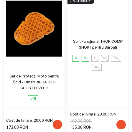
20
%
REDUCERE
Șort Funcțional THOR COMP
SHORT pentru Bărbați
S
M
L
XL
2XL
3XL
Set de Protecții Moto pentru
Șold / Umeri RICHA D3O
GHOST LEVEL 2
UNI
Cost de livrare: 20.00 RON
Cost de livrare: 20.00 RON
169.00 RON
173.00 RON
135.00 RON