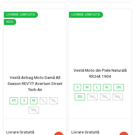
LIVRARE GRATUITĂ
LIVRARE GRATUITĂ
NOU
Vestă Moto din Piele Naturală
RICHA 1904
Vestă Airbag Moto Damă All
Season REV'IT! Avertum Street
S
M
L
XL
2XL
Tech-Air
3XL
4XL
5XL
6XL
XS
S
M
L
XL
2XL
Livrare Gratuită
Livrare Gratuită