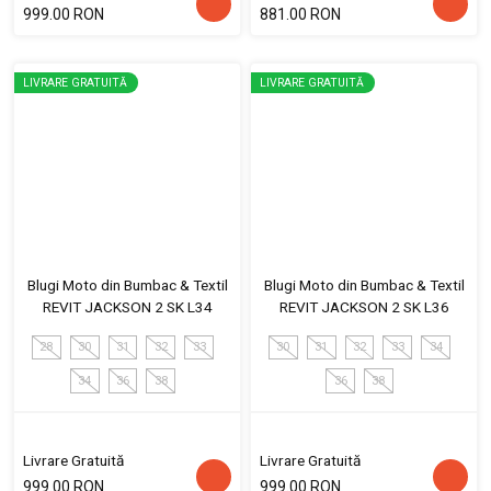
999.00 RON
881.00 RON
LIVRARE GRATUITĂ
LIVRARE GRATUITĂ
Blugi Moto din Bumbac & Textil
Blugi Moto din Bumbac & Textil
REVIT JACKSON 2 SK L34
REVIT JACKSON 2 SK L36
28
30
31
32
33
30
31
32
33
34
34
36
38
36
38
Livrare Gratuită
Livrare Gratuită
999.00 RON
999.00 RON