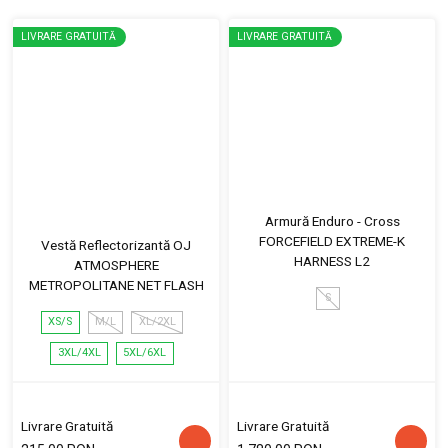
LIVRARE GRATUITĂ
LIVRARE GRATUITĂ
Armură Enduro - Cross
FORCEFIELD EXTREME-K
Vestă Reflectorizantă OJ
HARNESS L2
ATMOSPHERE
METROPOLITANE NET FLASH
S
XS/S
M/L
XL/2XL
3XL/4XL
5XL/6XL
Livrare Gratuită
Livrare Gratuită