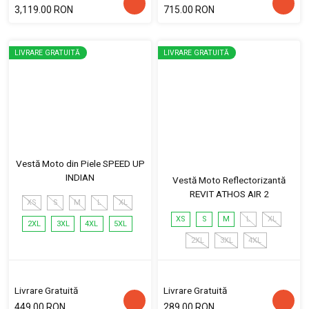
3,119.00 RON
715.00 RON
LIVRARE GRATUITĂ
LIVRARE GRATUITĂ
Vestă Moto din Piele SPEED UP
INDIAN
Vestă Moto Reflectorizantă
REVIT ATHOS AIR 2
XS
S
M
L
XL
XS
S
M
L
XL
2XL
3XL
4XL
5XL
2XL
3XL
4XL
Livrare Gratuită
Livrare Gratuită
449.00 RON
289.00 RON