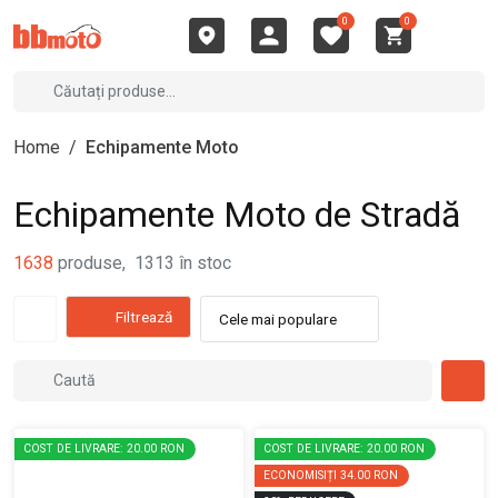
0
0
Home
/
Echipamente Moto
Echipamente Moto de Stradă
1638
produse
,
1313
în stoc
Filtrează
Cele mai populare
COST DE LIVRARE: 20.00 RON
COST DE LIVRARE: 20.00 RON
ECONOMISIȚI
34.00 RON