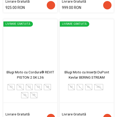
Livrare Gratuită
Livrare Gratuită
925.00 RON
999.00 RON
LIVRARE GRATUITĂ
LIVRARE GRATUITĂ
Blugi Moto cu Cordura® REVIT
Blugi Moto cu Inserții DuPont
PISTON 2 SK L36
Kevlar BERING STREAM
30
31
32
33
34
M
L
XL
2XL
36
38
Livrare Gratuită
Livrare Gratuită