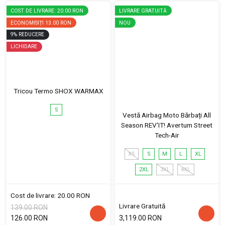
COST DE LIVRARE: 20.00 RON
LIVRARE GRATUITĂ
ECONOMISIȚI
13.00 RON
NOU
9
%
REDUCERE
LICHIDARE
Tricou Termo SHOX WARMAX
S
Vestă Airbag Moto Bărbați All
Season REV'IT! Avertum Street
Tech-Air
XS
S
M
L
XL
2XL
3XL
4XL
Cost de livrare: 20.00 RON
Livrare Gratuită
139.00 RON
126.00 RON
3,119.00 RON