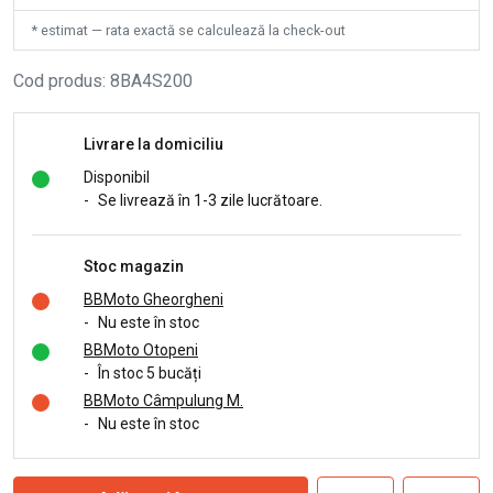
* estimat — rata exactă se calculează la check-out
Cod produs
:
8BA4S200
Livrare la domiciliu
Disponibil
-
Se livrează în 1-3 zile lucrătoare.
Stoc magazin
BBMoto Gheorgheni
-
Nu este în stoc
BBMoto Otopeni
-
În stoc 5 bucăți
BBMoto Câmpulung M.
-
Nu este în stoc