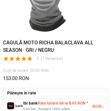
CAGULĂ MOTO RICHA BALACLAVA ALL
SEASON · GRI / NEGRU
5
(
1
Recenzie
)
Cost de livrare: 20.00 RON
153.00 RON
Plătește în rate
tbi bank
Rate lunare de la 8.61 RON
*
detalii
›
6-60 luni · finanțare 100% online