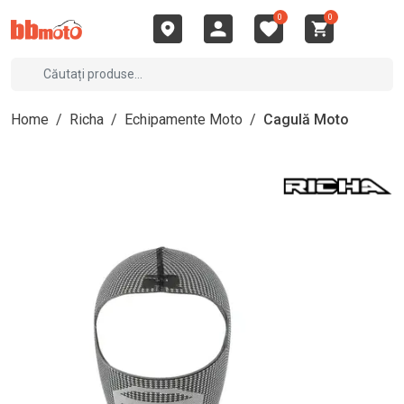
0
0
Home
/
Richa
/
Echipamente Moto
/
Cagulă Moto