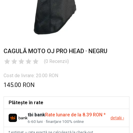
CAGULĂ MOTO OJ PRO HEAD · NEGRU
(
0
Recenzii
)
Cost de livrare: 20.00 RON
145.00 RON
Plătește în rate
tbi bank
Rate lunare de la 8.39 RON
*
detalii
›
6-60 luni · finanțare 100% online
* estimat — rata exactă se calculează la check-out