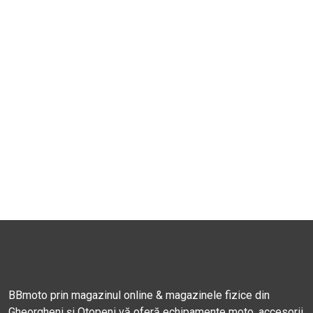
BBmoto prin magazinul online & magazinele fizice din
Gheorgheni și Otopeni vă oferă echipamente moto, accesorii