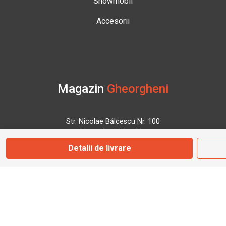
Snowmobil
Accesorii
Magazin
Gheorgheni
Str. Nicolae Bălcescu Nr. 100
Gheorgheni, Harghita
Detalii de livrare
Marți - Sâmbătă: 09:00 - 17:00
0745 153 295