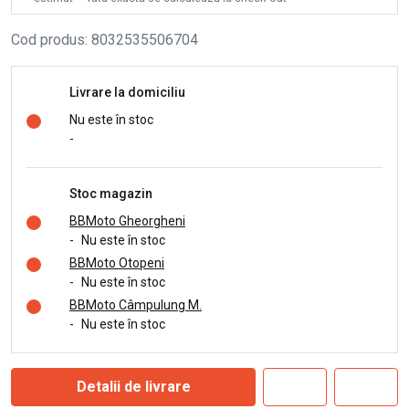
Cod produs
:
8032535506704
Livrare la domiciliu
Nu este în stoc
-
Stoc magazin
BBMoto Gheorgheni
-
Nu este în stoc
BBMoto Otopeni
-
Nu este în stoc
BBMoto Câmpulung M.
-
Nu este în stoc
Detalii de livrare