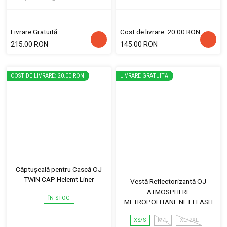
Livrare Gratuită
Cost de livrare: 20.00 RON
215.00 RON
145.00 RON
COST DE LIVRARE: 20.00 RON
LIVRARE GRATUITĂ
Căptușeală pentru Cască OJ
TWIN CAP Helemt Liner
Vestă Reflectorizantă OJ
ATMOSPHERE
ÎN STOC
METROPOLITANE NET FLASH
XS/S
M/L
XL/2XL