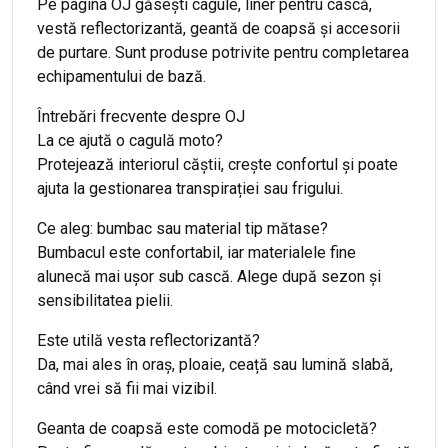
Pe pagina OJ găsești cagule, liner pentru cască,
vestă reflectorizantă, geantă de coapsă și accesorii
de purtare. Sunt produse potrivite pentru completarea
echipamentului de bază.
Întrebări frecvente despre OJ
La ce ajută o cagulă moto?
Protejează interiorul căștii, crește confortul și poate
ajuta la gestionarea transpirației sau frigului.
Ce aleg: bumbac sau material tip mătase?
Bumbacul este confortabil, iar materialele fine
alunecă mai ușor sub cască. Alege după sezon și
sensibilitatea pielii.
Este utilă vesta reflectorizantă?
Da, mai ales în oraș, ploaie, ceață sau lumină slabă,
când vrei să fii mai vizibil.
Geanta de coapsă este comodă pe motocicletă?