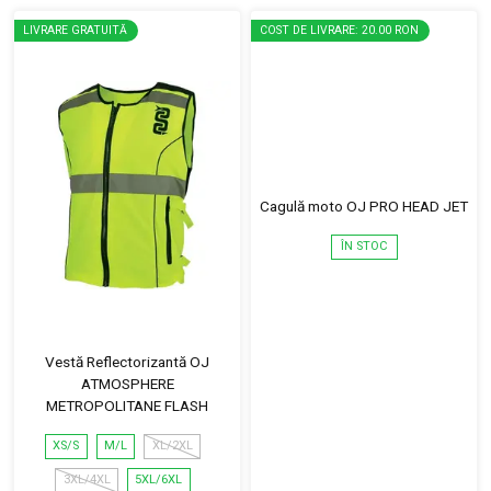
LIVRARE GRATUITĂ
COST DE LIVRARE: 20.00 RON
Cagulă moto OJ PRO HEAD JET
ÎN STOC
Vestă Reflectorizantă OJ
ATMOSPHERE
METROPOLITANE FLASH
XS/S
M/L
XL/2XL
3XL/4XL
5XL/6XL