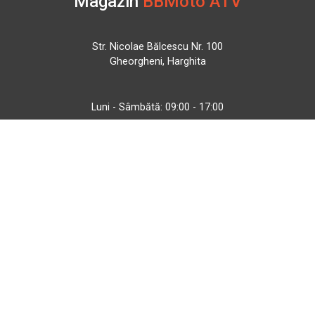
Magazin
BBMoto ATV
Str. Nicolae Bălcescu Nr. 100
Gheorgheni, Harghita
Luni - Sâmbătă: 09:00 - 17:00
+40 740 133 688
atv@bbmoto.ro
Magazin
BBmoto ATV Otopeni