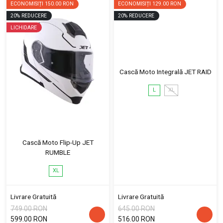
ECONOMISIȚI
150.00 RON
ECONOMISIȚI
129.00 RON
20
%
REDUCERE
20
%
REDUCERE
LICHIDARE
Cască Moto Integrală JET RAID
L
XL
Cască Moto Flip-Up JET
RUMBLE
XL
Livrare Gratuită
Livrare Gratuită
749.00 RON
645.00 RON
599.00 RON
516.00 RON