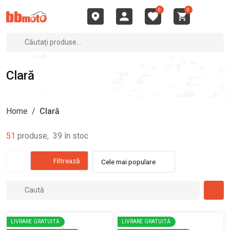
0
0
Clară
Home
/
Clară
51
produse
,
39
în stoc
Filtrează
Cele mai populare
LIVRARE GRATUITĂ
LIVRARE GRATUITĂ