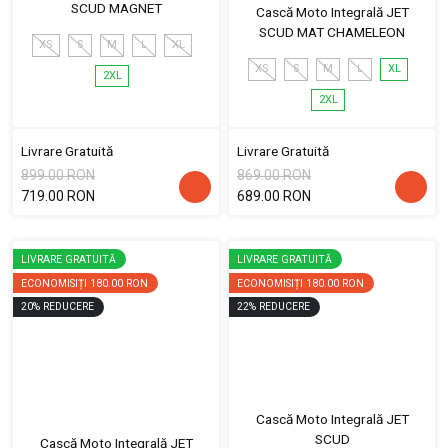
SCUD MAGNET
Cască Moto Integrală JET
SCUD MAT CHAMELEON
XS
S
M
L
XL
XS
S
M
L
XL
2XL
2XL
Livrare Gratuită
Livrare Gratuită
899.00 RON
869.00 RON
719.00 RON
689.00 RON
LIVRARE GRATUITĂ
LIVRARE GRATUITĂ
ECONOMISIȚI
180.00 RON
ECONOMISIȚI
180.00 RON
20
%
REDUCERE
22
%
REDUCERE
Cască Moto Integrală JET
SCUD
Cască Moto Integrală JET