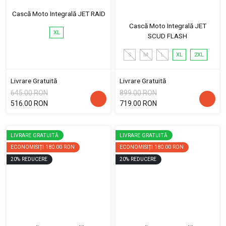
Cască Moto Integrală JET RAID
Cască Moto Integrală JET
XL
SCUD FLASH
S
M
L
XL
2XL
Livrare Gratuită
Livrare Gratuită
645.00 RON
899.00 RON
516.00 RON
719.00 RON
LIVRARE GRATUITĂ
LIVRARE GRATUITĂ
ECONOMISIȚI
180.00 RON
ECONOMISIȚI
180.00 RON
20
%
REDUCERE
20
%
REDUCERE