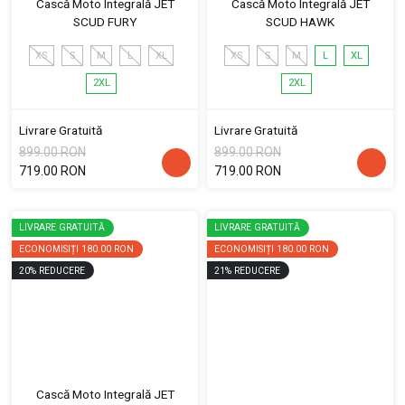
Cască Moto Integrală JET
Cască Moto Integrală JET
SCUD FURY
SCUD HAWK
XS
S
M
L
XL
XS
S
M
L
XL
2XL
2XL
Livrare Gratuită
Livrare Gratuită
899.00 RON
899.00 RON
719.00 RON
719.00 RON
LIVRARE GRATUITĂ
LIVRARE GRATUITĂ
ECONOMISIȚI
180.00 RON
ECONOMISIȚI
180.00 RON
20
%
REDUCERE
21
%
REDUCERE
Cască Moto Integrală JET