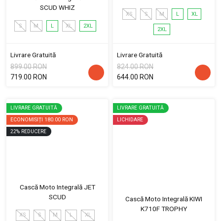
SCUD WHIZ
XS
S
M
L
XL
S
M
L
XL
2XL
2XL
Livrare Gratuită
Livrare Gratuită
899.00 RON
824.00 RON
719.00 RON
644.00 RON
LIVRARE GRATUITĂ
LIVRARE GRATUITĂ
ECONOMISIȚI
180.00 RON
LICHIDARE
22
%
REDUCERE
Cască Moto Integrală JET
SCUD
Cască Moto Integrală KIWI
K710F TROPHY
XS
S
M
L
XL