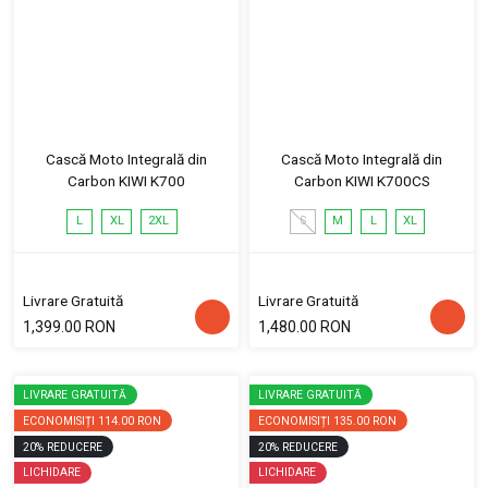
Cască Moto Integrală din
Cască Moto Integrală din
Carbon KIWI K700
Carbon KIWI K700CS
L
XL
2XL
S
M
L
XL
Livrare Gratuită
Livrare Gratuită
1,399.00 RON
1,480.00 RON
LIVRARE GRATUITĂ
LIVRARE GRATUITĂ
ECONOMISIȚI
114.00 RON
ECONOMISIȚI
135.00 RON
20
%
REDUCERE
20
%
REDUCERE
LICHIDARE
LICHIDARE