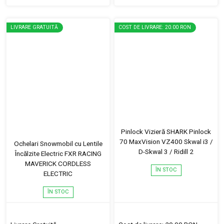
LIVRARE GRATUITĂ
COST DE LIVRARE: 20.00 RON
Pinlock Vizieră SHARK Pinlock
70 MaxVision VZ400 Skwal i3 /
Ochelari Snowmobil cu Lentile
D-Skwal 3 / Ridill 2
Încălzite Electric FXR RACING
MAVERICK CORDLESS
ÎN STOC
ELECTRIC
ÎN STOC