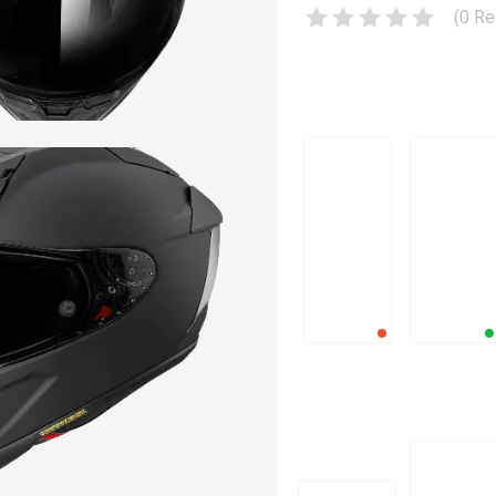
(
0
Re