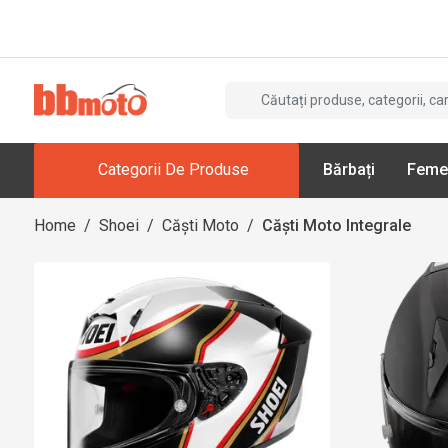
Categorii De Produse
Bărbați
Feme
Home
/
Shoei
/
Căști Moto
/
Căști Moto Integrale