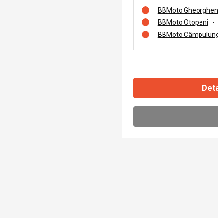
BBMoto Gheorghen
BBMoto Otopeni
-
BBMoto Câmpulung
Deta