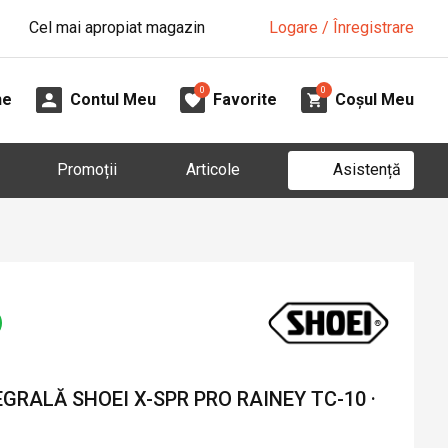
Cel mai apropiat magazin
Logare / Înregistrare
0
0
ne
Contul Meu
Favorite
Coșul Meu
Asistență
Promoții
Articole
RALĂ SHOEI X-SPR PRO RAINEY TC-10 ·