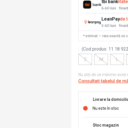
tbi bank
Rate
6-60 luni · fina
LeanPay
de 
3-60 luni · finan
* estimat — rata exactă se 
:
(
Cod produs
:
11 18 922
S
M
L
Nu știți de ce mărime aveți
Consultați tabelul de m
Livrare la domicili
Nu este în stoc
Stoc magazin