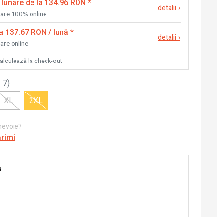
 lunare de la 134.96 RON
*
detalii
›
nțare 100% online
la 137.67 RON / lună
*
detalii
›
țare online
calculează la check-out
 7
)
XL
2XL
 nevoie?
ărimi
u