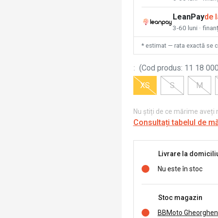
LeanPay
de 
3-60 luni · finan
* estimat — rata exactă se 
:
(
Cod produs
:
11 18 000
XS
S
M
Nu știți de ce mărime aveți
Consultați tabelul de m
Livrare la domicili
Nu este în stoc
Stoc magazin
BBMoto Gheorghen