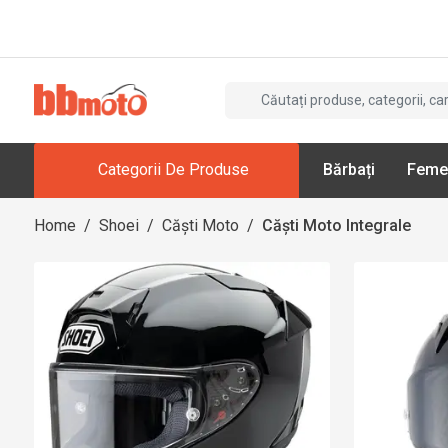
Categorii De Produse
Bărbați
Feme
Home
/
Shoei
/
Căști Moto
/
Căști Moto Integrale