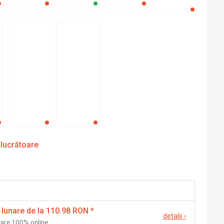
 lucrătoare
 lunare de la 110.98 RON
*
detalii
›
nțare 100% online