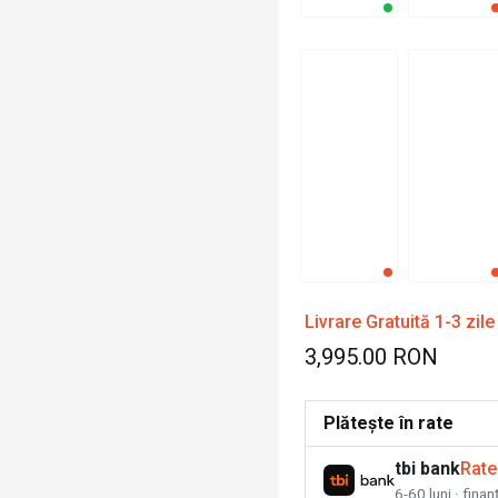
Livrare Gratuită 1-3 zile
3,995.00 RON
Plătește în rate
tbi bank
Rate
6-60 luni · fina