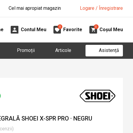
Cel mai apropiat magazin
Logare / Înregistrare
0
0
ne
Contul Meu
Favorite
Coșul Meu
Asistență
Promoții
Articole
GRALĂ SHOEI X-SPR PRO · NEGRU
cenzii
)