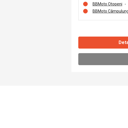
BBMoto Otopeni
-
BBMoto Câmpulung
Deta