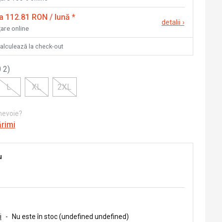
la 112.81 RON / lună
*
detalii
›
țare online
calculează la check-out
 2
)
L
XL
2XL
 nevoie?
ărimi
u
i
-
Nu este în stoc (undefined undefined)