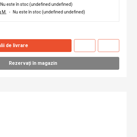
Nu este în stoc (undefined undefined)
 M.
-
Nu este în stoc (undefined undefined)
lii de livrare
Rezervați în magazin