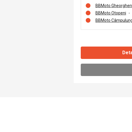
BBMoto Gheorghen
BBMoto Otopeni
-
BBMoto Câmpulung
Deta