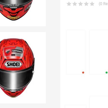
(
0
Re