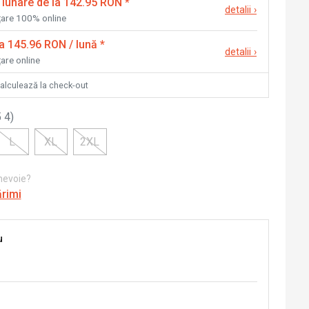
 lunare de la 142.95 RON
*
detalii
›
nțare 100% online
la 145.96 RON / lună
*
detalii
›
țare online
calculează la check-out
 4
)
L
XL
2XL
 nevoie?
ărimi
u