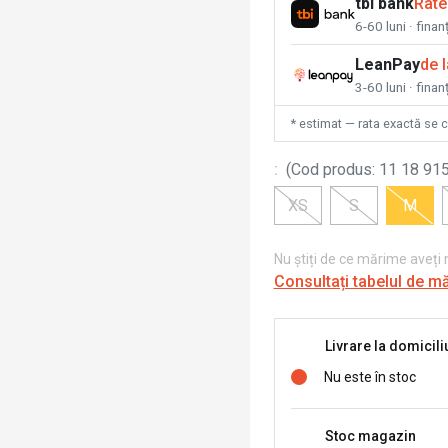
tbi bank
Rate
6-60 luni · fina
LeanPay
de 
3-60 luni · finan
* estimat — rata exactă se 
:
(
Cod produs
:
11 18 915
XS
S
M
Nu știți de ce mărime aveți
Consultați tabelul de m
Livrare la domicili
Nu este în stoc
Stoc magazin