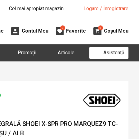
Cel mai apropiat magazin
Logare / Înregistrare
0
0
ne
Contul Meu
Favorite
Coșul Meu
Asistență
Promoții
Articole
GRALĂ SHOEI X-SPR PRO MARQUEZ9 TC-
ȘU / ALB