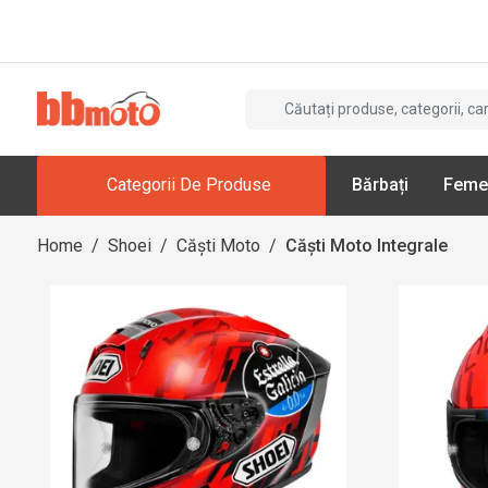
Categorii De Produse
Bărbați
Feme
Home
/
Shoei
/
Căști Moto
/
Căști Moto Integrale