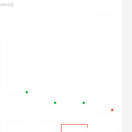
cenzii
)