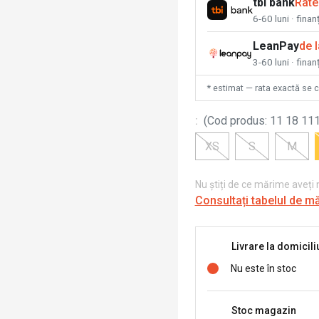
tbi bank
Rate
6-60 luni · fina
LeanPay
de 
3-60 luni · finan
* estimat — rata exactă se 
:
(
Cod produs
:
11 18 111
XS
S
M
Nu știți de ce mărime aveți
Consultați tabelul de m
Livrare la domicili
Nu este în stoc
Stoc magazin