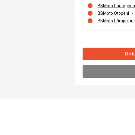
BBMoto Gheorghen
BBMoto Otopeni
-
BBMoto Câmpulung
Deta