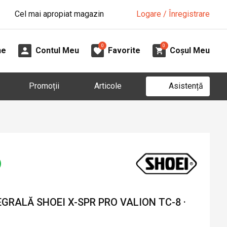
Cel mai apropiat magazin
Logare / Înregistrare
0
0
ne
Contul Meu
Favorite
Coșul Meu
Asistență
Promoții
Articole
RALĂ SHOEI X-SPR PRO VALION TC-8 ·