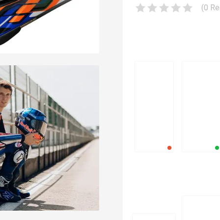
(
0
Re