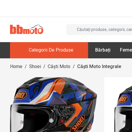
Categorii De Produse
Bărbați
Feme
Home
/
Shoei
/
Căști Moto
/
Căști Moto Integrale