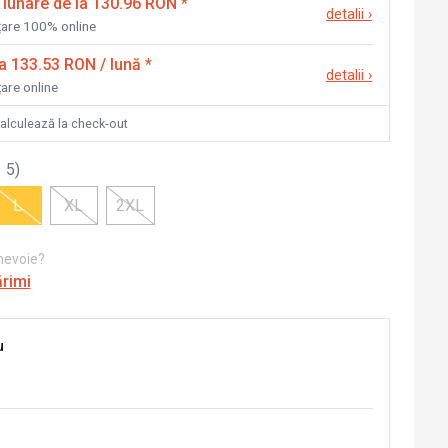
 lunare de la 130.96 RON
*
detalii
›
nțare 100% online
la 133.53 RON / lună
*
detalii
›
țare online
calculează la check-out
 5
)
L
XL
2XL
 nevoie?
ărimi
u