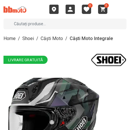
0
0
Home
/
Shoei
/
Căști Moto
/
Căști Moto Integrale
LIVRARE GRATUITĂ