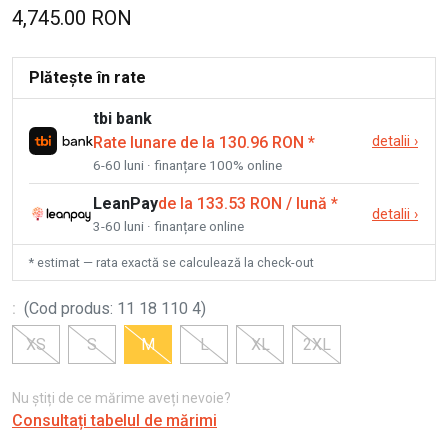
4,745.00 RON
Plătește în rate
tbi bank
Rate lunare de la 130.96 RON
*
detalii
›
6-60 luni · finanțare 100% online
LeanPay
de la 133.53 RON / lună
*
detalii
›
3-60 luni · finanțare online
* estimat — rata exactă se calculează la check-out
:
(
Cod produs
:
11 18 110 4
)
XS
S
M
L
XL
2XL
Nu știți de ce mărime aveți nevoie?
Consultați tabelul de mărimi