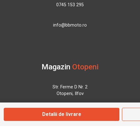
0745 153 295
info@bbmoto.ro
Magazin
Otopeni
Str. Ferme D Nr. 2
Otopeni, Ilfov
Detalii de livrare
Marți - Sâmbătă: 10:00 - 18:00
0755 141 155