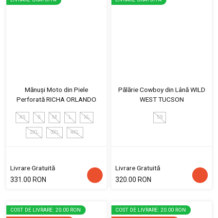
Mănuși Moto din Piele
Pălărie Cowboy din Lână WILD
Perforată RICHA ORLANDO
WEST TUCSON
XS
S
M
L
XL
59
2XL
3XL
4XL
Livrare Gratuită
Livrare Gratuită
331.00 RON
320.00 RON
COST DE LIVRARE: 20.00 RON
COST DE LIVRARE: 20.00 RON