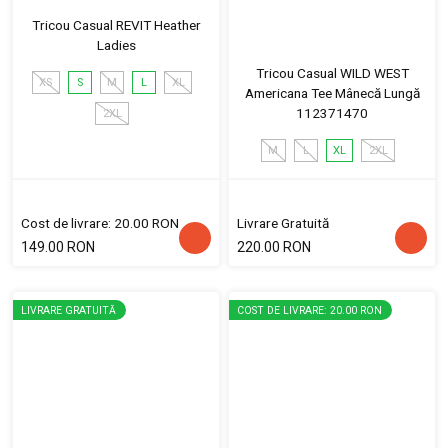
Tricou Casual REVIT Heather
Ladies
Tricou Casual WILD WEST
XS
S
M
L
XL
Americana Tee Mânecă Lungă
112371470
2XL
M
L
XL
2XL
Cost de livrare: 20.00 RON
Livrare Gratuită
149.00 RON
220.00 RON
LIVRARE GRATUITĂ
COST DE LIVRARE: 20.00 RON