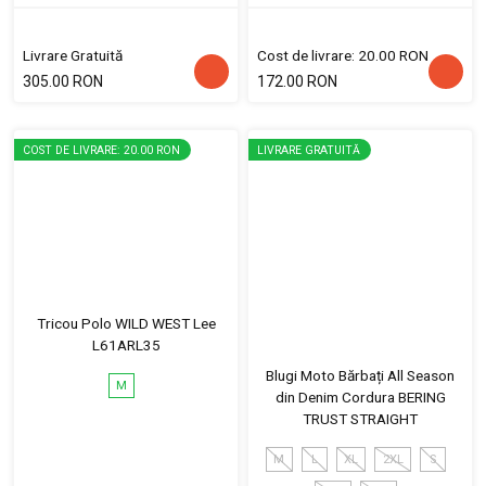
Livrare Gratuită
Cost de livrare: 20.00 RON
305.00 RON
172.00 RON
COST DE LIVRARE: 20.00 RON
LIVRARE GRATUITĂ
Tricou Polo WILD WEST Lee
L61ARL35
Blugi Moto Bărbați All Season
M
din Denim Cordura BERING
TRUST STRAIGHT
M
L
XL
2XL
S