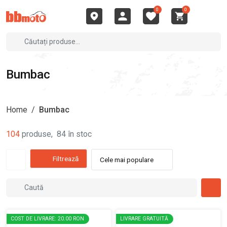
0
0
Bumbac
Home
/
Bumbac
104
produse
,
84
în stoc
Filtrează
Cele mai populare
COST DE LIVRARE: 20.00 RON
LIVRARE GRATUITĂ