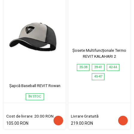
Șosete Multifuncționale Termo
REVIT KALAHARI 2
35-38
39-41
42-44
45-47
Șapcă Baseball REVIT Rowan
ÎN STOC
Cost de livrare: 20.00 RON
Livrare Gratuită
105.00 RON
219.00 RON