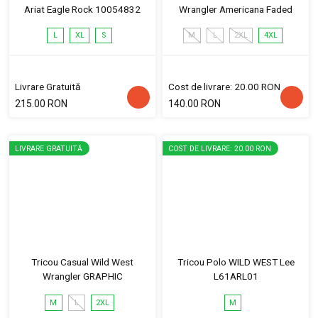
Ariat Eagle Rock 10054832
Wrangler Americana Faded
L
XL
S
M
L
2XL
4XL
Livrare Gratuită
Cost de livrare: 20.00 RON
215.00 RON
140.00 RON
LIVRARE GRATUITĂ
COST DE LIVRARE: 20.00 RON
Tricou Casual Wild West
Tricou Polo WILD WEST Lee
Wrangler GRAPHIC
L61ARL01
M
L
2XL
M