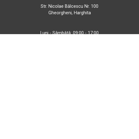
Str. Nicolae Bălcescu Nr. 100
Gheorgheni, Harghita
Luni - Sâmbătă: 09:00 - 17:00
+40 740 133 688
atv@bbmoto.ro
Magazin
BBmoto ATV Otopeni