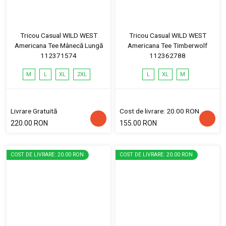
Tricou Casual WILD WEST
Tricou Casual WILD WEST
Americana Tee Mânecă Lungă
Americana Tee Timberwolf
112371574
112362788
M
L
XL
2XL
L
XL
M
Livrare Gratuită
Cost de livrare: 20.00 RON
220.00 RON
155.00 RON
COST DE LIVRARE: 20.00 RON
COST DE LIVRARE: 20.00 RON