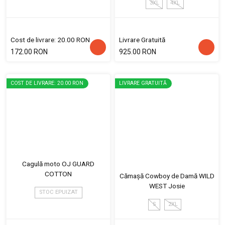
3XL
4XL
Cost de livrare: 20.00 RON
Livrare Gratuită
172.00 RON
925.00 RON
COST DE LIVRARE: 20.00 RON
LIVRARE GRATUITĂ
Cagulă moto OJ GUARD
COTTON
Cămașă Cowboy de Damă WILD
WEST Josie
STOC EPUIZAT
S
2XL