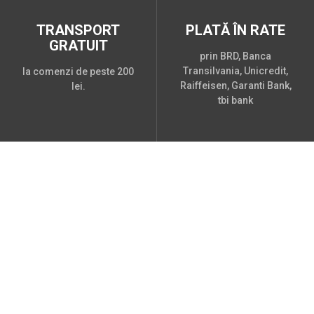
TRANSPORT
PLATĂ ÎN RATE
GRATUIT
prin BRD, Banca
Transilvania, Unicredit,
la comenzi de peste 200
Raiffeisen, Garanti Bank,
lei.
tbi bank