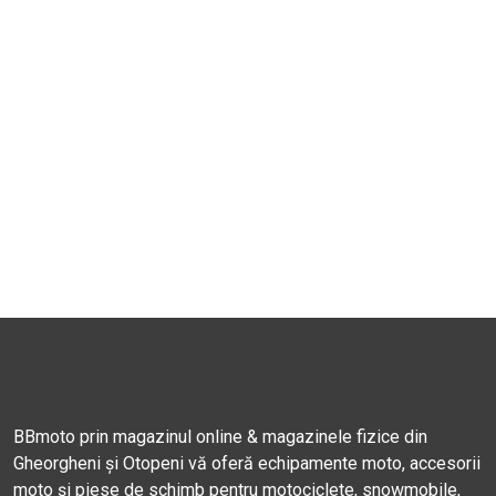
BBmoto prin magazinul online & magazinele fizice din
Gheorgheni și Otopeni vă oferă echipamente moto, accesorii
moto și piese de schimb pentru motociclete, snowmobile,