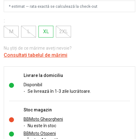
* estimat — rata exactă se calculează la check-out
:
M
L
XL
2XL
Nu știți de ce mărime aveți nevoie?
Consultați tabelul de mărimi
Livrare la domiciliu
Disponibil
-
Se livrează în 1-3 zile lucrătoare.
Stoc magazin
BBMoto Gheorgheni
-
Nu este în stoc
BBMoto Otopeni