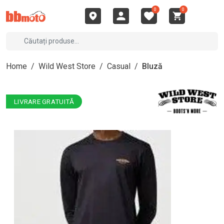
0
0
Home
/
Wild West Store
/
Casual
/
Bluză
LIVRARE GRATUITĂ