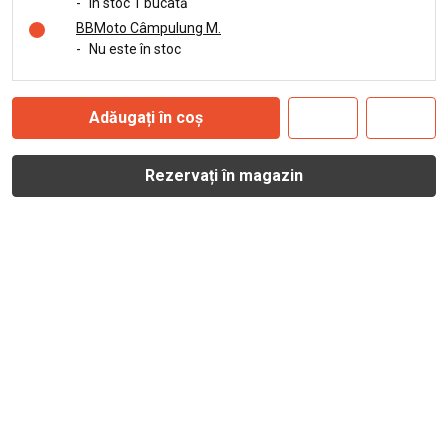
-
În stoc 1 bucată
BBMoto Câmpulung M.
-
Nu este în stoc
Adăugați în coș
Rezervați în magazin