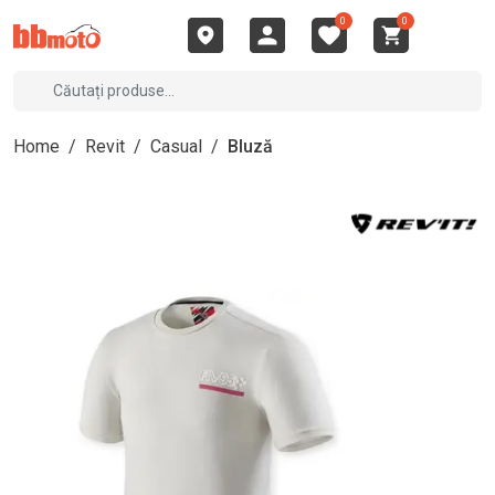
0
0
Home
/
Revit
/
Casual
/
Bluză