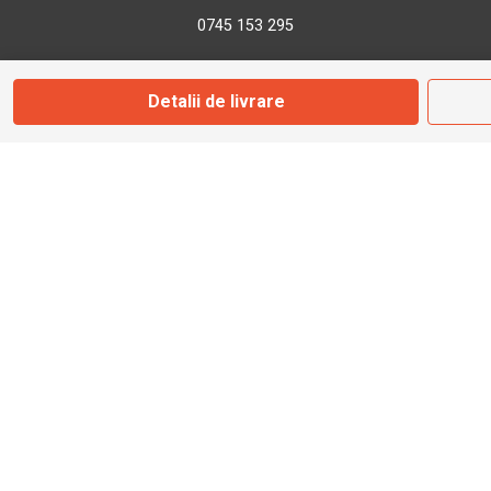
0745 153 295
info@bbmoto.ro
Detalii de livrare
Magazin
Otopeni
Str. Ferme D Nr. 2
Otopeni, Ilfov
Marți - Sâmbătă: 10:00 - 18:00
0755 141 155