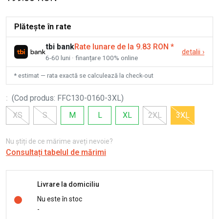
Plătește în rate
tbi bank
Rate lunare de la 9.83 RON
*
detalii
›
6-60 luni · finanțare 100% online
* estimat — rata exactă se calculează la check-out
:
(
Cod produs
:
FFC130-0160-3XL
)
XS
S
M
L
XL
2XL
3XL
Nu știți de ce mărime aveți nevoie?
Consultați tabelul de mărimi
Livrare la domiciliu
Nu este în stoc
-