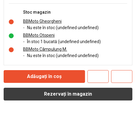
Stoc magazin
BBMoto Gheorgheni
-
Nu este în stoc (undefined undefined)
BBMoto Otopeni
-
În stoc 1 bucată (undefined undefined)
BBMoto Câmpulung M.
-
Nu este în stoc (undefined undefined)
Adăugați în coș
Rezervați în magazin