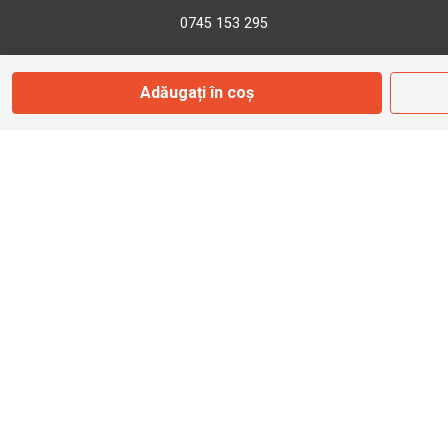
0745 153 295
info@bbmoto.ro
Adăugați în coș
Magazin
Otopeni
Str. Ferme D Nr. 2
Otopeni, Ilfov
Marți - Sâmbătă: 10:00 - 18:00
0755 141 155