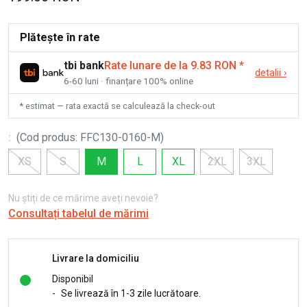
Plătește în rate
tbi bank
Rate lunare de la 9.83 RON
*
detalii
›
6-60 luni · finanțare 100% online
* estimat — rata exactă se calculează la check-out
:
(
Cod produs
:
FFC130-0160-M
)
XS
S
M
L
XL
2XL
3XL
Nu știți de ce mărime aveți nevoie?
Consultați tabelul de mărimi
Livrare la domiciliu
Disponibil
-
Se livrează în 1-3 zile lucrătoare.