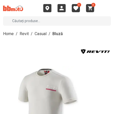
0
0
Home
/
Revit
/
Casual
/
Bluză