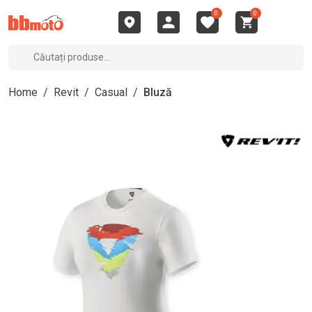
0
0
Home
/
Revit
/
Casual
/
Bluză