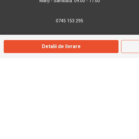
Marți - Sâmbătă: 09:00 - 17:00
0745 153 295
info@bbmoto.ro
Detalii de livrare
Magazin
Otopeni
Str. Ferme D Nr. 2
Otopeni, Ilfov
Marți - Sâmbătă: 10:00 - 18:00