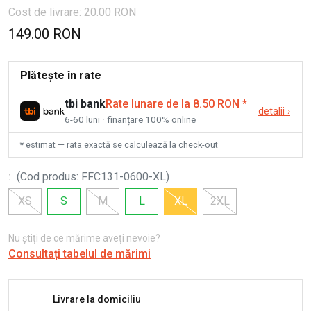
Cost de livrare: 20.00 RON
149.00 RON
Plătește în rate
tbi bank
Rate lunare de la 8.50 RON
*
detalii
›
6-60 luni · finanțare 100% online
* estimat — rata exactă se calculează la check-out
:
(
Cod produs
:
FFC131-0600-XL
)
XS
S
M
L
XL
2XL
Nu știți de ce mărime aveți nevoie?
Consultați tabelul de mărimi
Livrare la domiciliu