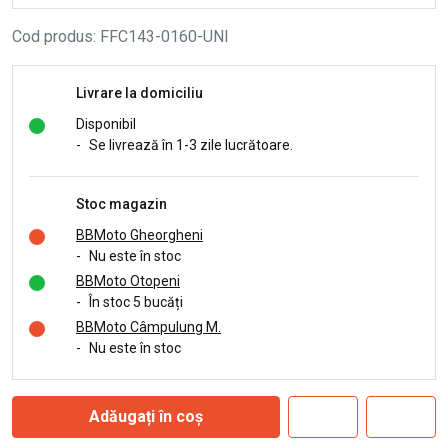
Cod produs
:
FFC143-0160-UNI
Livrare la domiciliu
Disponibil
-
Se livrează în 1-3 zile lucrătoare.
Stoc magazin
BBMoto Gheorgheni
-
Nu este în stoc
BBMoto Otopeni
-
În stoc 5 bucăți
BBMoto Câmpulung M.
-
Nu este în stoc
Adăugați în coș