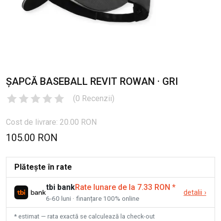
ȘAPCĂ BASEBALL REVIT ROWAN · GRI
(
0
Recenzii
)
Cost de livrare: 20.00 RON
105.00 RON
Plătește în rate
tbi bank
Rate lunare de la 7.33 RON
*
detalii
›
6-60 luni · finanțare 100% online
* estimat — rata exactă se calculează la check-out