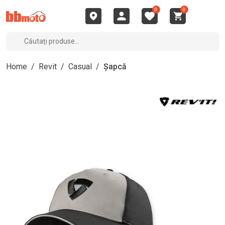
0
0
Home
/
Revit
/
Casual
/
Șapcă