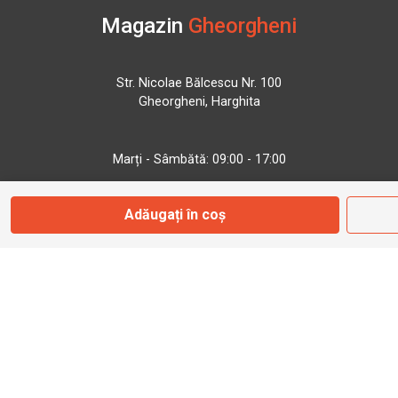
Magazin
Gheorgheni
Str. Nicolae Bălcescu Nr. 100
Gheorgheni, Harghita
Marți - Sâmbătă: 09:00 - 17:00
Adăugați în coș
0745 153 295
info@bbmoto.ro
Magazin
Otopeni