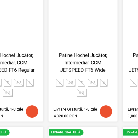
 Hochei Jucător,
Patine Hochei Jucător,
Pa
rmediar, CCM
Intermediar, CCM
ED FT6 Regular
JETSPEED FT6 Wide
JET
5
5.5
6
4
4.5
5
5.5
6
4
6.5
6.5
uită, 1-3 zile
Livrare Gratuită, 1-3 zile
Livrar
ON
4,320.00 RON
1,800
UITĂ
LIVRARE GRATUITĂ
LIVRAR