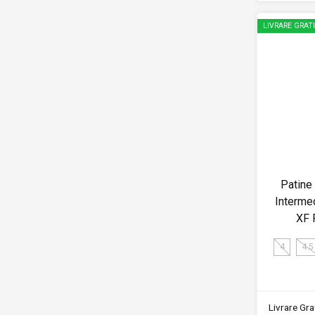
LIVRARE GRAT
Patine
Interme
XF 
4
4.5
Livrare Grat