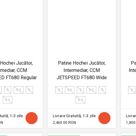
 Hochei Jucător,
Patine Hochei Jucător,
Pa
rmediar, CCM
Intermediar, CCM
Int
D FT680 Regular
JETSPEED FT680 Wide
5
5.5
6
4
4.5
5
5.5
6
4
6.5
6.5
uită, 1-3 zile
Livrare Gratuită, 1-3 zile
Livrar
ON
2,460.00 RON
1,800