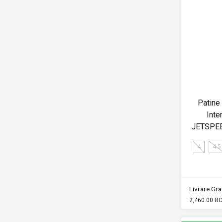
Patine
Inte
JETSPEE
4
4.5
Livrare Grat
2,460.00 R