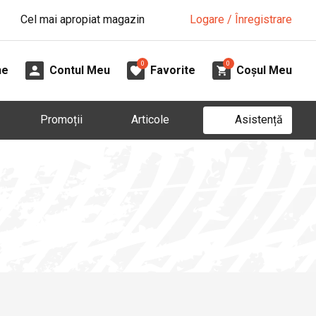
Cel mai apropiat magazin
Logare / Înregistrare
0
0
ne
Contul Meu
Favorite
Coșul Meu
Asistență
Promoții
Articole