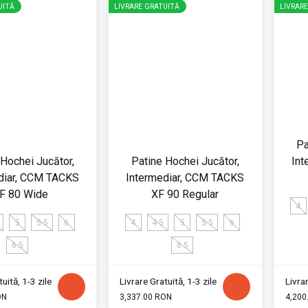
UITĂ
LIVRARE GRATUITĂ
LIVRAR
Pa
 Hochei Jucător,
Patine Hochei Jucător,
Int
diar, CCM TACKS
Intermediar, CCM TACKS
F 80 Wide
XF 90 Regular
4
5
5.5
6
4
4.5
5
5.5
6
6.5
6.5
uită, 1-3 zile
Livrare Gratuită, 1-3 zile
Livrar
ON
3,337.00 RON
4,200