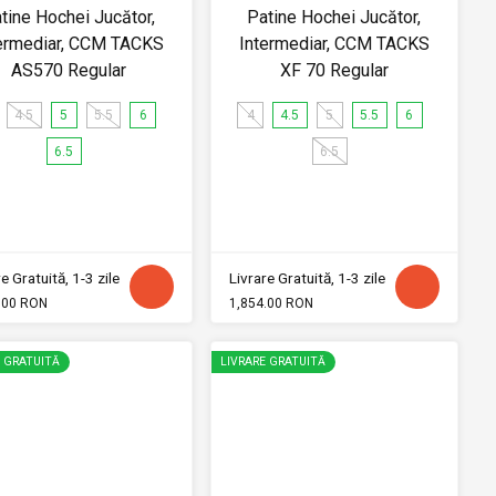
tine Hochei Jucător,
Patine Hochei Jucător,
ermediar, CCM TACKS
Intermediar, CCM TACKS
AS570 Regular
XF 70 Regular
4.5
5
5.5
6
4
4.5
5
5.5
6
6.5
6.5
e Gratuită, 1-3 zile
Livrare Gratuită, 1-3 zile
.00 RON
1,854.00 RON
E GRATUITĂ
LIVRARE GRATUITĂ