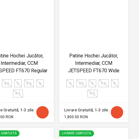
tine Hochei Jucător,
Patine Hochei Jucător,
Intermediar, CCM
Intermediar, CCM
SPEED FT670 Regular
JETSPEED FT670 Wide
4.5
5
5.5
6
4
4.5
5
5.5
6
6.5
6.5
e Gratuită, 1-3 zile
Livrare Gratuită, 1-3 zile
.00 RON
1,800.00 RON
E GRATUITĂ
LIVRARE GRATUITĂ