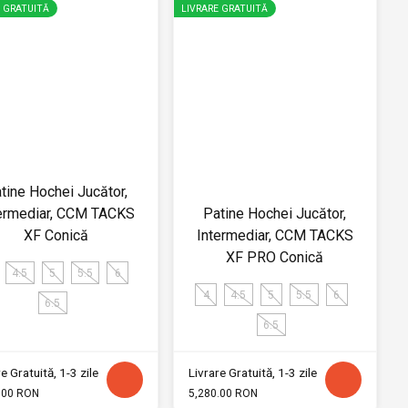
E GRATUITĂ
LIVRARE GRATUITĂ
tine Hochei Jucător,
ermediar, CCM TACKS
Patine Hochei Jucător,
XF Conică
Intermediar, CCM TACKS
XF PRO Conică
4.5
5
5.5
6
4
4.5
5
5.5
6
6.5
6.5
e Gratuită, 1-3 zile
Livrare Gratuită, 1-3 zile
.00 RON
5,280.00 RON