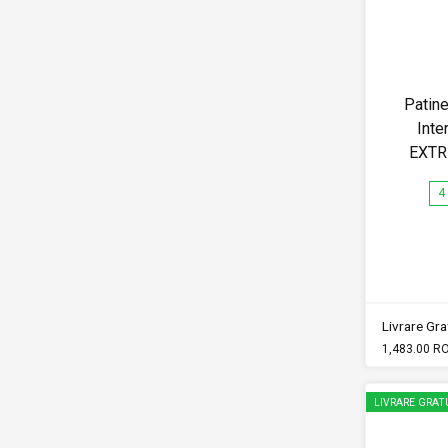
Patine
Inte
EXTR
4
Livrare Grat
1,483.00 R
LIVRARE GRAT