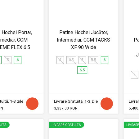
 Hochei Portar,
Patine Hochei Jucător,
rmediar, CCM
Intermediar, CCM TACKS
Pa
EME FLEX 6.5
XF 90 Wide
J
5
6
4
4.5
5
5.5
6
6.5
4
uită, 1-3 zile
Livrare Gratuită, 1-3 zile
Livrar
ON
3,337.00 RON
5,400
UITĂ
LIVRARE GRATUITĂ
LIVRAR