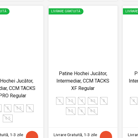
UITĂ
LIVRARE GRATUITĂ
LIVRAR
Patine Hochei Jucător,
P
 Hochei Jucător,
Intermediar, CCM TACKS
Int
diar, CCM TACKS
XF Regular
PRO Regular
3
3.5
4
4.5
5
4
5
5.5
6
5.5
6
6.5
6.5
uită, 1-3 zile
Livrare Gratuită, 1-3 zile
Livrar