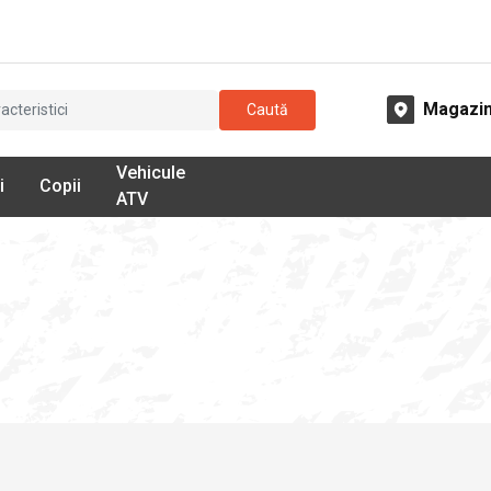
Magazi
Caută
Vehicule
i
Copii
ATV