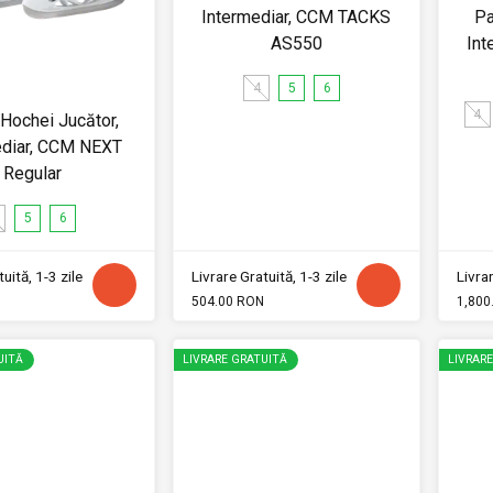
Intermediar, CCM TACKS
Pa
AS550
Int
4
5
6
4
 Hochei Jucător,
ediar, CCM NEXT
Regular
5
6
uită, 1-3 zile
Livrare Gratuită, 1-3 zile
Livrar
504.00 RON
1,800
UITĂ
LIVRARE GRATUITĂ
LIVRAR