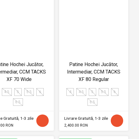
tine Hochei Jucător,
Patine Hochei Jucător,
ermediar, CCM TACKS
Intermediar, CCM TACKS
XF 70 Wide
XF 80 Regular
4.5
5
5.5
6
4
4.5
5
5.5
6
6.5
6.5
e Gratuită, 1-3 zile
Livrare Gratuită, 1-3 zile
.00 RON
2,400.00 RON