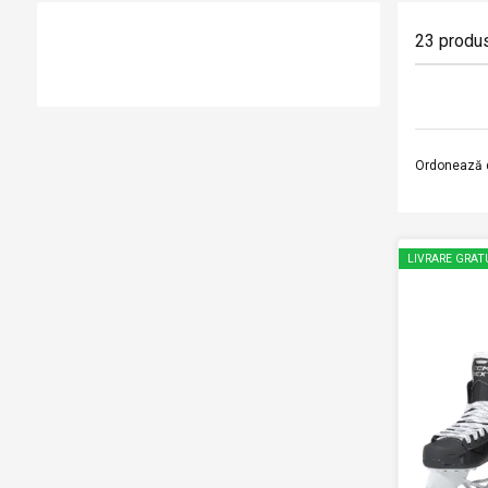
23
produ
Ordonează 
LIVRARE GRAT