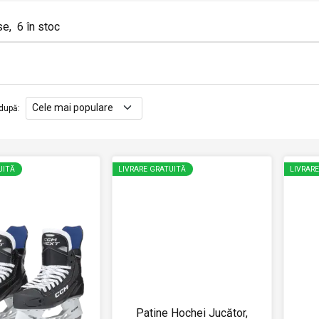
se
,
6
în stoc
după
:
UITĂ
LIVRARE GRATUITĂ
LIVRAR
Patine Hochei Jucător,