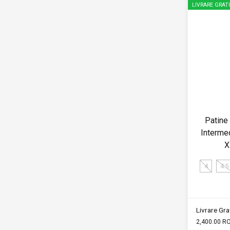
LIVRARE GRAT
Patine
Interme
X
4
4.5
Livrare Grat
2,400.00 R