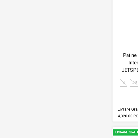
Patine
Inte
JETSPE
4
4.5
Livrare Grat
4,320.00 R
LIVRARE GRAT