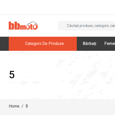
Categorii De Produse
Bărbați
Feme
5
Home
/
5