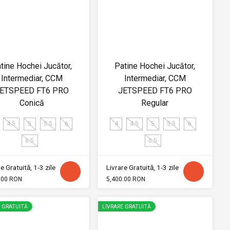
tine Hochei Jucător,
Patine Hochei Jucător,
Intermediar, CCM
Intermediar, CCM
ETSPEED FT6 PRO
JETSPEED FT6 PRO
Conică
Regular
4.5
5
5.5
6
4
4.5
5
5.5
6
6.5
6.5
e Gratuită, 1-3 zile
Livrare Gratuită, 1-3 zile
.00 RON
5,400.00 RON
E GRATUITĂ
LIVRARE GRATUITĂ