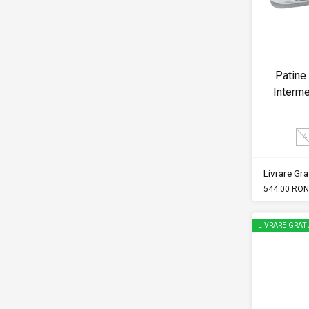
Patine
Interm
4
Livrare Grat
544.00 RON
LIVRARE GRAT