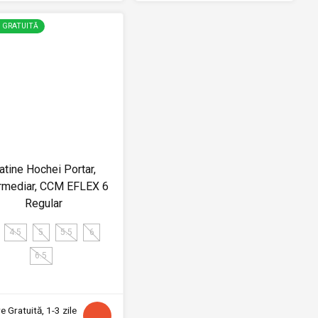
E GRATUITĂ
atine Hochei Portar,
ermediar, CCM EFLEX 6
Regular
4.5
5
5.5
6
6.5
e Gratuită, 1-3 zile