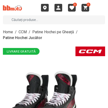
0
0
Home
/
CCM
/
Patine Hochei pe Gheață
/
Patine Hochei Jucător
LIVRARE GRATUITĂ