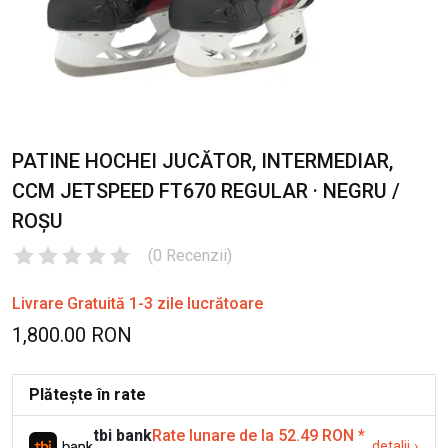
PATINE HOCHEI JUCĂTOR, INTERMEDIAR,
CCM JETSPEED FT670 REGULAR · NEGRU /
ROȘU
(
0
Recenzii
)
Livrare Gratuită 1-3 zile lucrătoare
1,800.00 RON
Plătește în rate
tbi bank
Rate lunare de la 52.49 RON
*
detalii
›