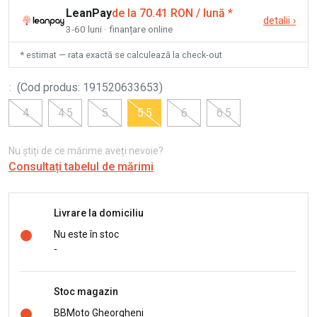
LeanPay
de la 70.41 RON / lună
*
detalii
›
3-60 luni · finanțare online
* estimat — rata exactă se calculează la check-out
:
(
Cod produs
:
191520633653
)
4
4.5
5
5.5
6
6.5
Nu știți de ce mărime aveți nevoie?
Consultați tabelul de mărimi
Livrare la domiciliu
Nu este în stoc
-
Stoc magazin
BBMoto Gheorgheni