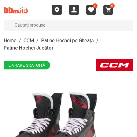
0
0
Home
/
CCM
/
Patine Hochei pe Gheață
/
Patine Hochei Jucător
LIVRARE GRATUITĂ