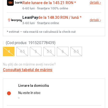
Rate lunare de la 145.21 RON
*
detalii
›
6-60 luni · finanțare 100% online
LeanPay
de la 148.30 RON / lună
*
detalii
›
3-60 luni · finanțare online
* estimat — rata exactă se calculează la check-out
:
(
Cod produs
:
191520778439
)
4
4.5
5
5.5
6
6.5
Nu știți de ce mărime aveți nevoie?
Consultați tabelul de mărimi
Livrare la domiciliu
Nu este în stoc
-