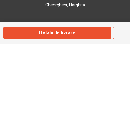
Gheorgheni, Harghita
Marți - Sâmbătă: 09:00 - 17:00
Detalii de livrare
0745 153 295
info@bbmoto.ro
Magazin
Otopeni
Str. Ferme D Nr. 2
Otopeni, Ilfov