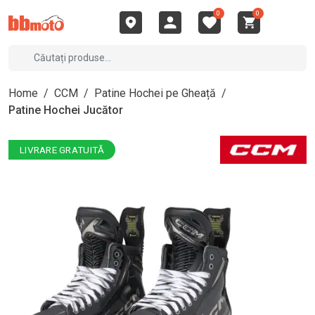
0
0
Home
/
CCM
/
Patine Hochei pe Gheață
/
Patine Hochei Jucător
LIVRARE GRATUITĂ