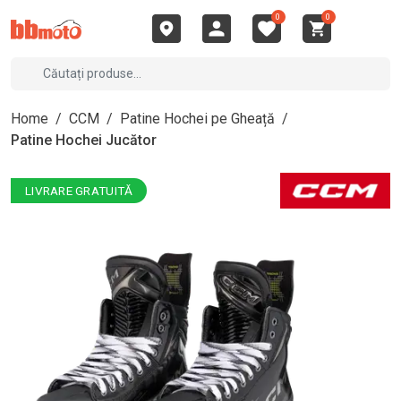
0
0
Home
/
CCM
/
Patine Hochei pe Gheață
/
Patine Hochei Jucător
LIVRARE GRATUITĂ