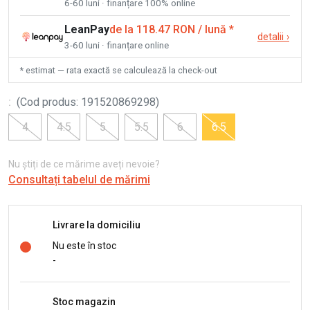
6-60 luni · finanțare 100% online
LeanPay
de la 118.47 RON / lună
*
detalii
›
3-60 luni · finanțare online
* estimat — rata exactă se calculează la check-out
:
(
Cod produs
:
191520869298
)
4
4.5
5
5.5
6
6.5
Nu știți de ce mărime aveți nevoie?
Consultați tabelul de mărimi
Livrare la domiciliu
Nu este în stoc
-
Stoc magazin