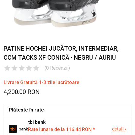
PATINE HOCHEI JUCĂTOR, INTERMEDIAR,
CCM TACKS XF CONICĂ · NEGRU / AURIU
(
0
Recenzii
)
Livrare Gratuită 1-3 zile lucrătoare
4,200.00 RON
Plătește în rate
tbi bank
Rate lunare de la 116.44 RON
*
detalii
›