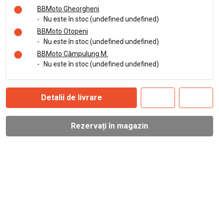
BBMoto Gheorgheni
-
Nu este în stoc (undefined undefined)
BBMoto Otopeni
-
Nu este în stoc (undefined undefined)
BBMoto Câmpulung M.
-
Nu este în stoc (undefined undefined)
Detalii de livrare
Rezervați în magazin