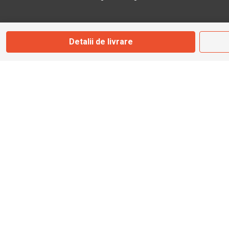
Marți - Sâmbătă: 09:00 - 17:00
Detalii de livrare
0745 153 295
info@bbmoto.ro
Magazin
Otopeni
Str. Ferme D Nr. 2
Otopeni, Ilfov