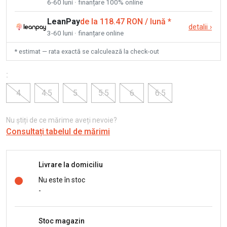
6-60 luni · finanțare 100% online
LeanPay
de la 118.47 RON / lună
*
detalii
›
3-60 luni · finanțare online
* estimat — rata exactă se calculează la check-out
:
4
4.5
5
5.5
6
6.5
Nu știți de ce mărime aveți nevoie?
Consultați tabelul de mărimi
Livrare la domiciliu
Nu este în stoc
-
Stoc magazin