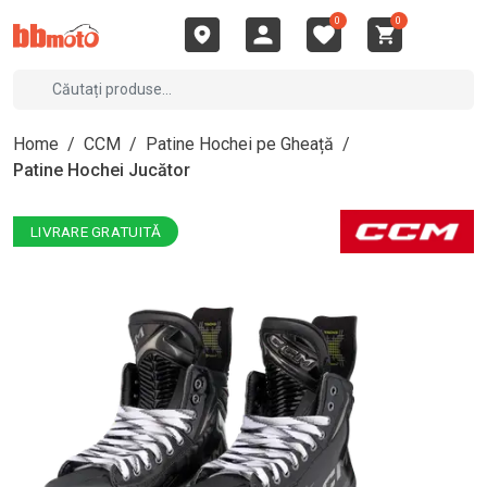
0
0
Home
/
CCM
/
Patine Hochei pe Gheață
/
Patine Hochei Jucător
LIVRARE GRATUITĂ