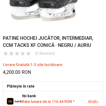
PATINE HOCHEI JUCĂTOR, INTERMEDIAR,
CCM TACKS XF CONICĂ · NEGRU / AURIU
(
0
Recenzii
)
Livrare Gratuită 1-3 zile lucrătoare
4,200.00 RON
Plătește în rate
tbi bank
Rate lunare de la 116.44 RON
*
detalii
›