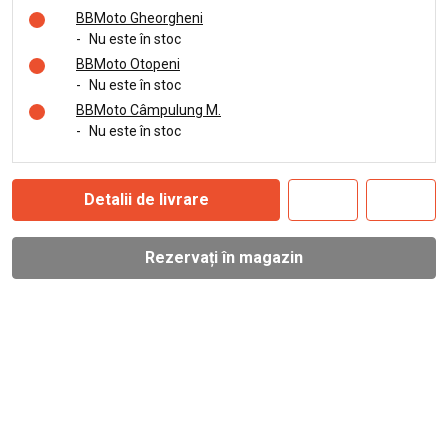
BBMoto Gheorgheni
-
Nu este în stoc
BBMoto Otopeni
-
Nu este în stoc
BBMoto Câmpulung M.
-
Nu este în stoc
Detalii de livrare
Rezervați în magazin