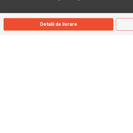
Marți - Sâmbătă: 09:00 - 17:00
Detalii de livrare
0745 153 295
info@bbmoto.ro
Magazin
Otopeni
Str. Ferme D Nr. 2
Otopeni, Ilfov