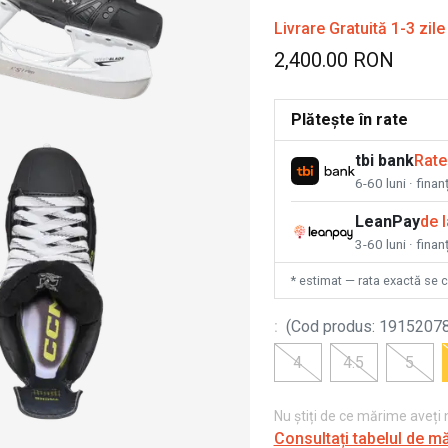
Livrare Gratuită 1-3 zile
2,400.00 RON
Plătește în rate
tbi bank
Rate
6-60 luni · fina
LeanPay
de 
3-60 luni · finan
* estimat — rata exactă se 
:
(
Cod produs
:
1915207
4
4.5
5
Nu știți de ce mărime aveți
Consultați tabelul de m