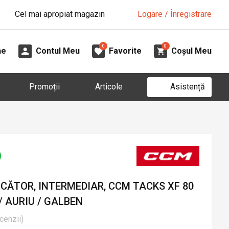
Cel mai apropiat magazin
Logare / Înregistrare
0
0
ne
Contul Meu
Favorite
Coșul Meu
Asistență
Promoții
Articole
CĂTOR, INTERMEDIAR, CCM TACKS XF 80
/ AURIU / GALBEN
cenzii
)