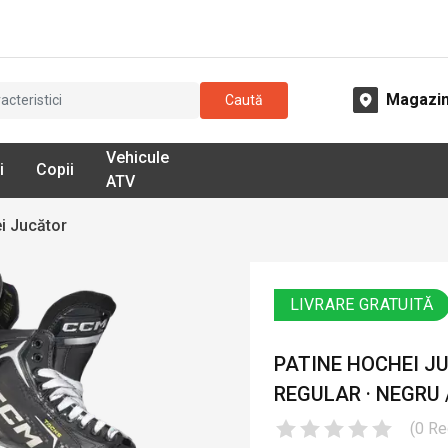
Magazi
Caută
Vehicule
i
Copii
ATV
i Jucător
LIVRARE GRATUITĂ
PATINE HOCHEI JU
REGULAR · NEGRU 
(
0
Re