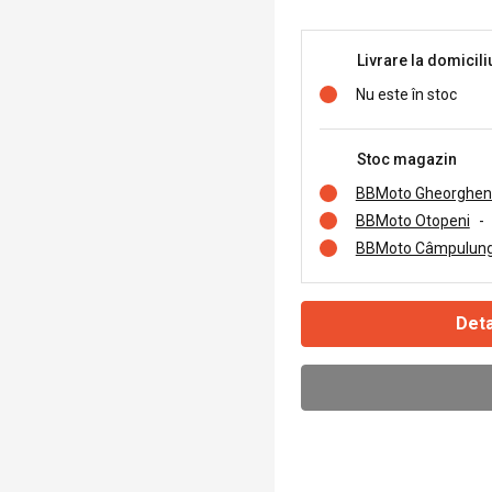
Livrare la domicili
Nu este în stoc
Stoc magazin
BBMoto Gheorghen
BBMoto Otopeni
-
BBMoto Câmpulung
Deta