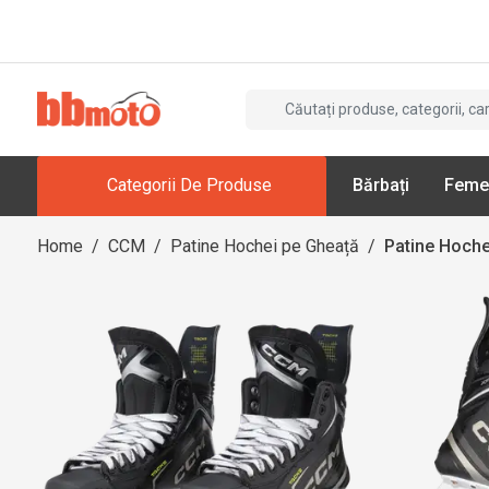
Categorii De Produse
Bărbați
Feme
Home
/
CCM
/
Patine Hochei pe Gheață
/
Patine Hoche