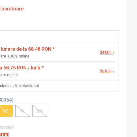
 lucrătoare
 lunare de la 68.48 RON
*
detalii
›
nțare 100% online
la 68.75 RON / lună
*
detalii
›
țare online
calculează la check-out
80364
)
5.5
6
6.5
 nevoie?
ărimi