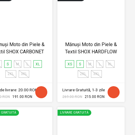
uși Moto din Piele &
Mănuși Moto din Piele &
xtil SHOX CARBONET
Textil SHOX HARDFLOW
S
M
L
XL
XS
S
M
L
XL
2XL
3XL
2XL
3XL
de livrare: 20.00 RON
Livrare Gratuită, 1-3 zile
0 RON
191.00 RON
269.00 RON
215.00 RON
E GRATUITĂ
LIVRARE GRATUITĂ