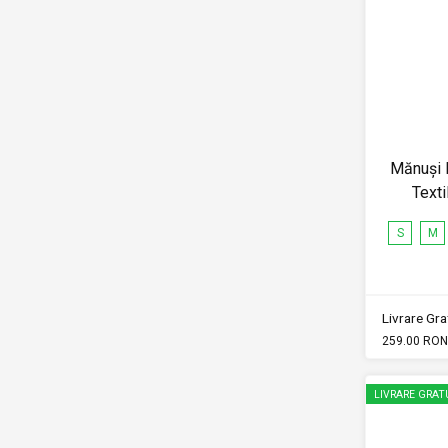
Mănuși 
Text
S
M
Livrare Grat
259.00 RON
LIVRARE GRAT