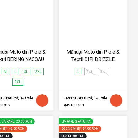
uși Moto din Piele &
Mănuși Moto din Piele &
xtil BERING NASSAU
Textil DIFI DRIZZLE
M
L
XL
2XL
L
2XL
3XL
3XL
e Gratuită, 1-3 zile
Livrare Gratuită, 1-3 zile
0 RON
449.00 RON
 LIVRARE: 20.00 RON
LIVRARE GRATUITĂ
ISIȚI
48.00 RON
ECONOMISIȚI
54.00 RON
UCERE
20
%
REDUCERE