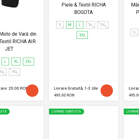
Piele & Textil RICHA
Măn
BOGOTA
P
S
M
L
XL
2XL
S
Moto de Vară din
3XL
 Textil RICHA AIR
JET
L
XL
2XL
XL
4XL
vrare: 20.00 RON
Livrare Gratuită, 1-3 zile
Livrar
495.00 RON
495.0
UITĂ
LIVRARE GRATUITĂ
LIVRAR