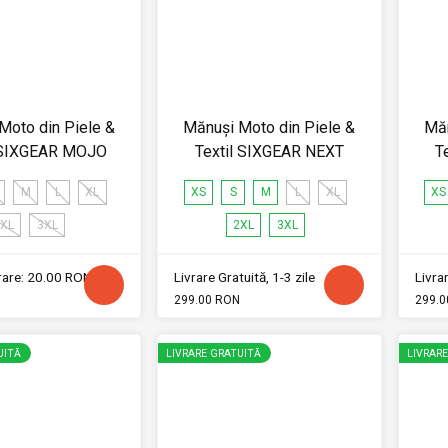
Moto din Piele &
Mănuși Moto din Piele &
Măn
l SIXGEAR MOJO
Textil SIXGEAR NEXT
T
M
L
XL
XS
S
M
L
XL
XS
XL
3XL
2XL
3XL
vrare: 20.00 RON
Livrare Gratuită, 1-3 zile
Livrar
299.00 RON
299.0
UITĂ
LIVRARE GRATUITĂ
LIVRAR