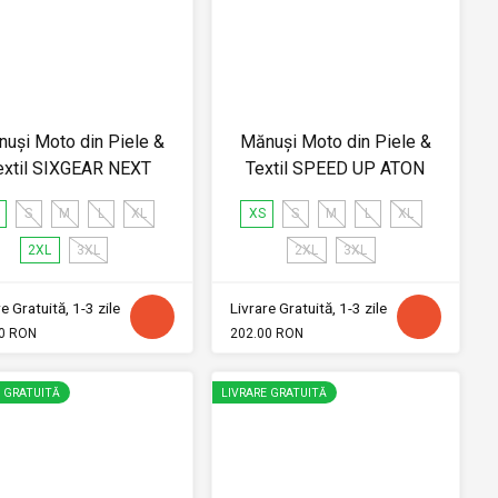
uși Moto din Piele &
Mănuși Moto din Piele &
extil SIXGEAR NEXT
Textil SPEED UP ATON
S
M
L
XL
XS
S
M
L
XL
2XL
3XL
2XL
3XL
e Gratuită, 1-3 zile
Livrare Gratuită, 1-3 zile
0 RON
202.00 RON
E GRATUITĂ
LIVRARE GRATUITĂ