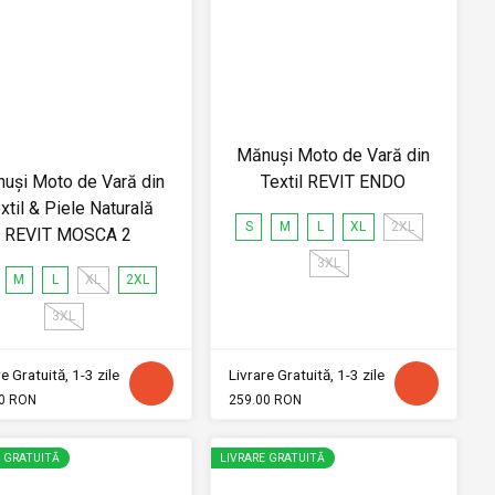
Mănuși Moto de Vară din
uși Moto de Vară din
Textil REVIT ENDO
xtil & Piele Naturală
S
M
L
XL
2XL
REVIT MOSCA 2
3XL
M
L
XL
2XL
3XL
e Gratuită, 1-3 zile
Livrare Gratuită, 1-3 zile
0 RON
259.00 RON
E GRATUITĂ
LIVRARE GRATUITĂ