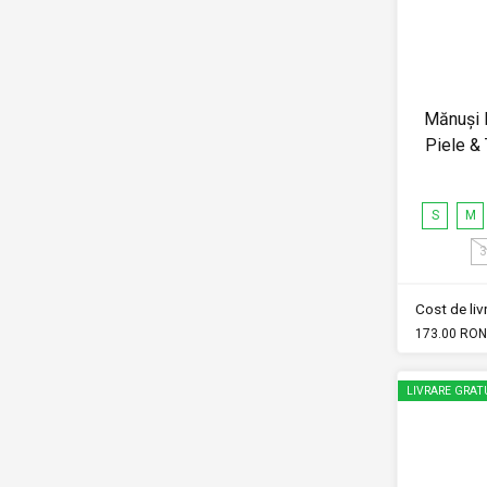
Mănuși 
Piele &
S
M
3
Cost de li
173.00 RON
LIVRARE GRAT