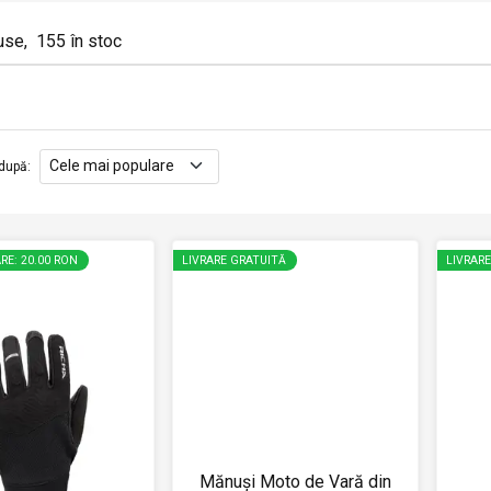
use
,
155
în stoc
după
:
RE: 20.00 RON
LIVRARE GRATUITĂ
LIVRAR
Mănuși Moto de Vară din