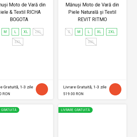
uși Moto de Vară din
Mănuși Moto de Vară din
iele & Textil RICHA
Piele Naturală și Textil
BOGOTA
REVIT RITMO
M
L
XL
2XL
S
M
L
XL
2XL
3XL
3XL
e Gratuită, 1-3 zile
Livrare Gratuită, 1-3 zile
0 RON
519.00 RON
E GRATUITĂ
LIVRARE GRATUITĂ