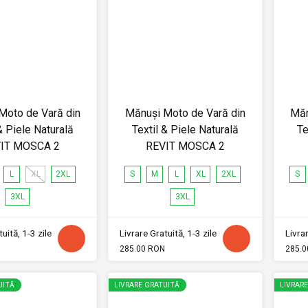
Moto de Vară din
Mănuși Moto de Vară din
Măn
& Piele Naturală
Textil & Piele Naturală
Te
IT MOSCA 2
REVIT MOSCA 2
L
XL
2XL
S
M
L
XL
2XL
S
3XL
3XL
uită, 1-3 zile
Livrare Gratuită, 1-3 zile
Livrar
285.00 RON
285.0
UITĂ
LIVRARE GRATUITĂ
LIVRAR