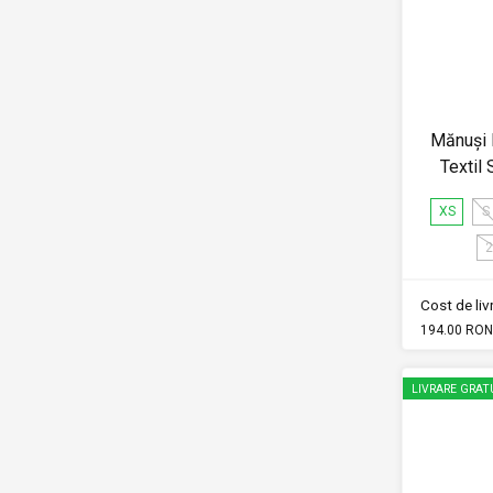
Mănuși 
Texti
XS
S
2
Cost de li
194.00 RON
LIVRARE GRAT