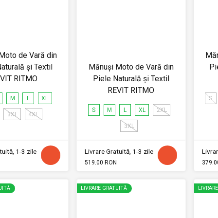
Moto de Vară din
Măn
aturală și Textil
Mănuși Moto de Vară din
Pi
VIT RITMO
Piele Naturală și Textil
REVIT RITMO
M
L
XL
S
S
M
L
XL
2XL
3XL
4XL
3XL
uită, 1-3 zile
Livrare Gratuită, 1-3 zile
Livrar
519.00 RON
379.0
UITĂ
LIVRARE GRATUITĂ
LIVRAR