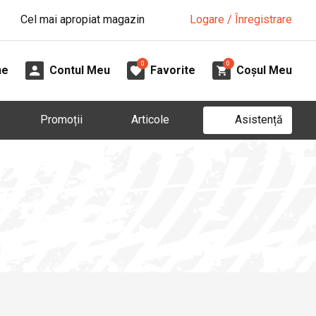
Cel mai apropiat magazin
Logare / Înregistrare
0
0
ne
Contul Meu
Favorite
Coșul Meu
Asistență
Promoții
Articole