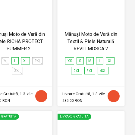
uși Moto de Vară din
Mănuși Moto de Vară din
ele RICHA PROTECT
Textil & Piele Naturală
SUMMER 2
REVIT MOSCA 2
M
L
XL
2XL
XS
S
M
L
XL
3XL
2XL
3XL
4XL
e Gratuită, 1-3 zile
Livrare Gratuită, 1-3 zile
0 RON
285.00 RON
E GRATUITĂ
LIVRARE GRATUITĂ