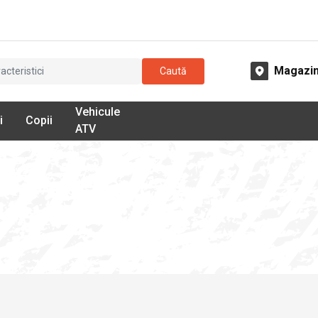
Magazi
Caută
Vehicule
i
Copii
ATV