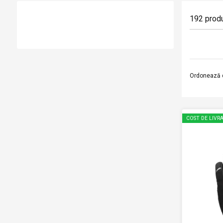
192
prod
Ordonează 
COST DE LIVRA