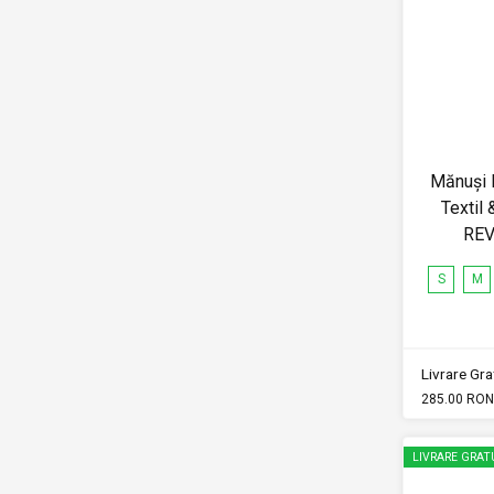
Mănuși 
Textil 
REV
S
M
Livrare Grat
285.00 RON
LIVRARE GRAT