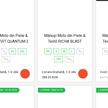
Moto din Piele &
Mănuși Moto din Piele &
Măn
REVIT QUANTUM 2
Textil RICHA BLAST
Te
L
XL
2XL
XS
S
M
L
XL
XS
3XL
2XL
3XL
uită, 1-3 zile
Livrare Gratuită, 1-3 zile
Cost 
388.00 RON
239.0
RE: 20.00 RON
LIVRARE GRATUITĂ
LIVRAR