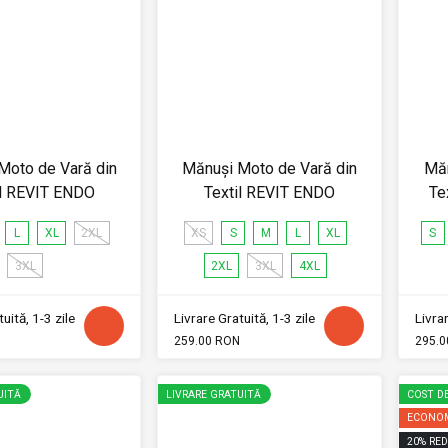
Moto de Vară din
Mănuși Moto de Vară din
Măn
il REVIT ENDO
Textil REVIT ENDO
Te
L
XL
2XL
XS
S
M
L
XL
S
3XL
2XL
3XL
4XL
uită, 1-3 zile
Livrare Gratuită, 1-3 zile
Livrar
259.00 RON
295.0
UITĂ
LIVRARE GRATUITĂ
COST DE
ECONOM
20
%
RED