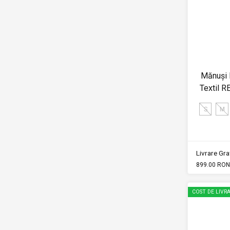
Mănuși 
Textil 
S
M
Livrare Grat
899.00 RON
COST DE LIVRA