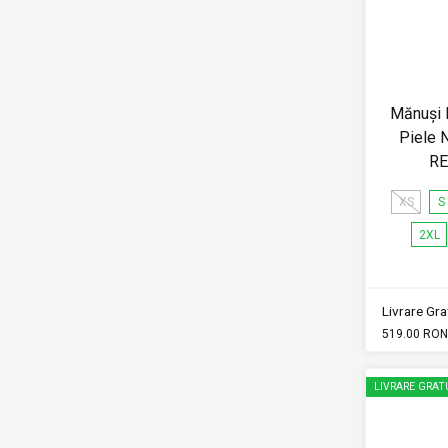
Mănuși 
Piele N
RE
XS
S
2XL
Livrare Grat
519.00 RON
LIVRARE GRAT