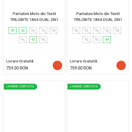
Pantaloni Moto din Textil
Pantaloni Moto din Textil
TRILOBITE 1864 DUAL 2IN1
TRILOBITE 1864 DUAL 2IN1
30
32
34
36
38
30
32
34
36
38
40
42
44
40
42
44
Livrare Gratuită
Livrare Gratuită
759.00 RON
759.00 RON
LIVRARE GRATUITĂ
LIVRARE GRATUITĂ