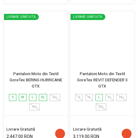
LIVRARE GRATUITĂ
LIVRARE GRATUITĂ
Pantaloni Moto din Textil
Pantaloni Moto din Textil
GoreTex BERING HURRICANE
GoreTex REVIT DEFENDER 3
GTX
GTX
S
M
L
XL
2XL
S
M
L
XL
2XL
4XL
3XL
Livrare Gratuită
Livrare Gratuită
2,447.00 RON
3,119.00 RON