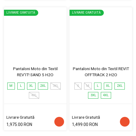
LIVRARE GRATUITĂ
LIVRARE GRATUITĂ
Pantaloni Moto din Textil
Pantaloni Moto din Textil REVIT
REV'IT! SAND 5 H2O
OFFTRACK 2 H2O
M
L
XL
2XL
3XL
S
M
L
XL
2XL
4XL
3XL
4XL
Livrare Gratuită
Livrare Gratuită
1,975.00 RON
1,499.00 RON