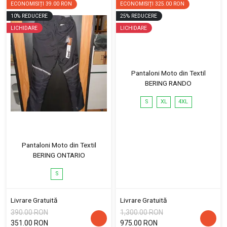
ECONOMISIȚI
39.00 RON
ECONOMISIȚI
325.00 RON
10
%
REDUCERE
25
%
REDUCERE
LICHIDARE
LICHIDARE
Pantaloni Moto din Textil
BERING RANDO
S
XL
4XL
Pantaloni Moto din Textil
BERING ONTARIO
S
Livrare Gratuită
Livrare Gratuită
390.00 RON
1,300.00 RON
351.00 RON
975.00 RON