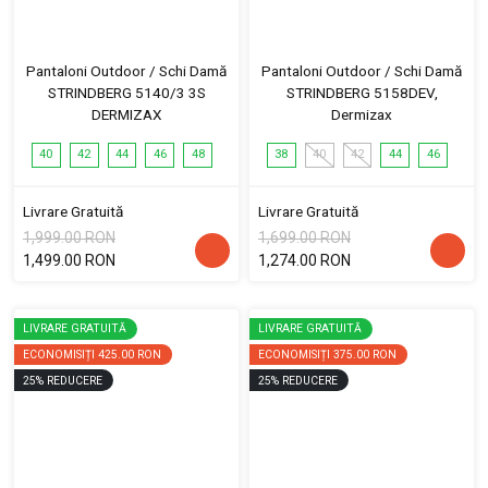
Pantaloni Outdoor / Schi Damă
Pantaloni Outdoor / Schi Damă
STRINDBERG 5140/3 3S
STRINDBERG 5158DEV,
DERMIZAX
Dermizax
40
42
44
46
48
38
40
42
44
46
Livrare Gratuită
Livrare Gratuită
1,999.00 RON
1,699.00 RON
1,499.00 RON
1,274.00 RON
LIVRARE GRATUITĂ
LIVRARE GRATUITĂ
ECONOMISIȚI
425.00 RON
ECONOMISIȚI
375.00 RON
25
%
REDUCERE
25
%
REDUCERE