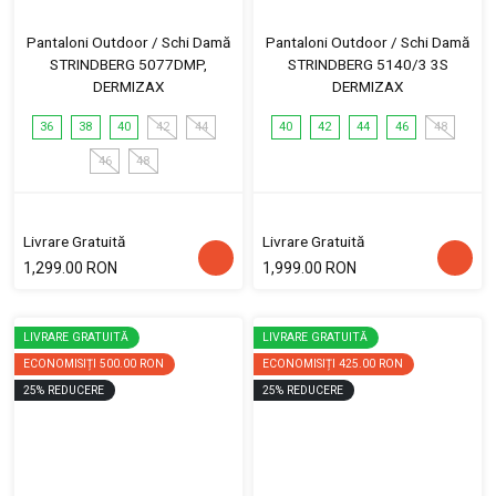
Pantaloni Outdoor / Schi Damă
Pantaloni Outdoor / Schi Damă
STRINDBERG 5077DMP,
STRINDBERG 5140/3 3S
DERMIZAX
DERMIZAX
36
38
40
42
44
40
42
44
46
48
46
48
Livrare Gratuită
Livrare Gratuită
1,299.00 RON
1,999.00 RON
LIVRARE GRATUITĂ
LIVRARE GRATUITĂ
ECONOMISIȚI
500.00 RON
ECONOMISIȚI
425.00 RON
25
%
REDUCERE
25
%
REDUCERE