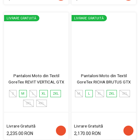
LIVRARE GRATUITĂ
LIVRARE GRATUITĂ
Pantaloni Moto din Textil
Pantaloni Moto din Textil
GoreTex REVIT VERTICAL GTX
GoreTex RICHA BRUTUS GTX
S
M
L
XL
2XL
M
L
XL
2XL
3XL
3XL
4XL
Livrare Gratuită
Livrare Gratuită
2,235.00 RON
2,170.00 RON