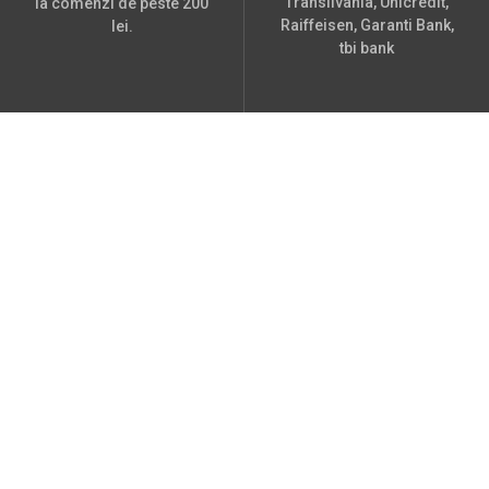
Transilvania, Unicredit,
la comenzi de peste 200
Raiffeisen, Garanti Bank,
lei.
tbi bank