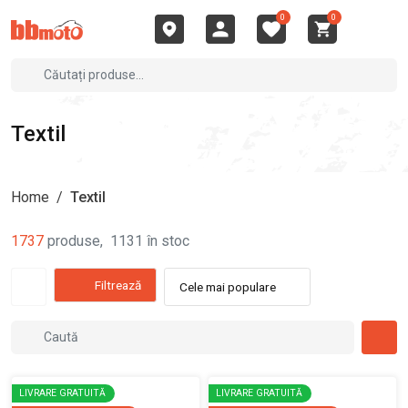
0
0
Textil
Home
/
Textil
1737
produse
,
1131
în stoc
Filtrează
Cele mai populare
LIVRARE GRATUITĂ
LIVRARE GRATUITĂ