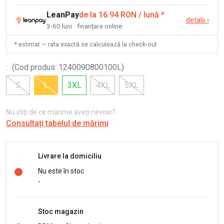
LeanPay
de la 16.94 RON / lună
*
detalii
›
3-60 luni · finanțare online
* estimat — rata exactă se calculează la check-out
:
(
Cod produs
:
1240090800100L
)
S
L
3XL
4XL
5XL
Nu știți de ce mărime aveți nevoie?
Consultați tabelul de mărimi
Livrare la domiciliu
Nu este în stoc
-
Stoc magazin