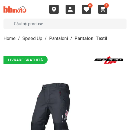
0
0
Home
/
Speed Up
/
Pantaloni
/
Pantaloni Textil
LIVRARE GRATUITĂ