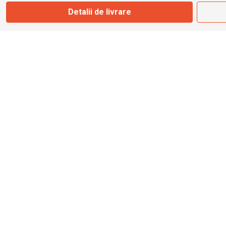
Detalii de livrare
info@bbmoto.ro
Magazin
Otopeni
Str. Ferme D Nr. 2
Otopeni, Ilfov
Marți - Sâmbătă: 10:00 - 18:00
0755 141 155