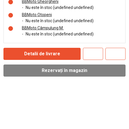
BBMoto Gheorgheni
-
Nu este în stoc (undefined undefined)
BBMoto Otopeni
-
Nu este în stoc (undefined undefined)
BBMoto Câmpulung M.
-
Nu este în stoc (undefined undefined)
Detalii de livrare
Rezervați în magazin