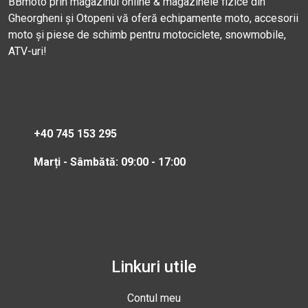
BBmoto prin magazinul online & magazinele fizice din
Gheorgheni și Otopeni vă oferă echipamente moto, accesorii
moto și piese de schimb pentru motociclete, snowmobile,
ATV-uri!
+40 745 153 295
Marți - Sâmbătă: 09:00 - 17:00
Linkuri utile
Contul meu