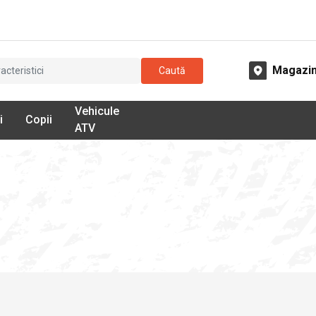
Magazi
Caută
Vehicule
i
Copii
ATV