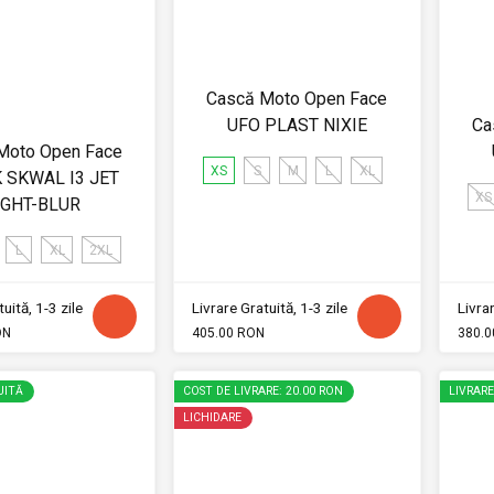
Cască Moto Open Face
UFO PLAST NIXIE
Ca
Moto Open Face
XS
S
M
L
XL
 SKWAL I3 JET
XS
IGHT-BLUR
L
XL
2XL
uită, 1-3 zile
Livrare Gratuită, 1-3 zile
Livrar
ON
405.00 RON
380.0
UITĂ
COST DE LIVRARE: 20.00 RON
LIVRAR
LICHIDARE