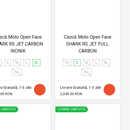
scă Moto Open Face
Cască Moto Open Face
ARK RS JET CARBON
SHARK RS JET FULL
IKONIK
CARBON
S
M
L
XL
XS
S
M
L
XL
2XL
2XL
e Gratuită, 1-3 zile
Livrare Gratuită, 1-3 zile
.00 RON
2,045.00 RON
E GRATUITĂ
LIVRARE GRATUITĂ