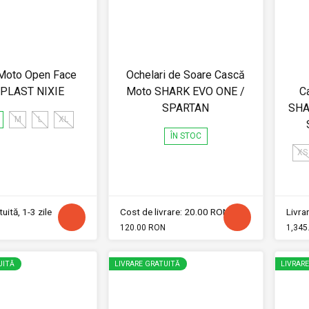
Moto Open Face
Ochelari de Soare Cască
PLAST NIXIE
Moto SHARK EVO ONE /
C
SPARTAN
SHA
M
L
XL
ÎN STOC
XS
uită, 1-3 zile
Cost de livrare: 20.00 RON
Livrar
120.00 RON
1,345
UITĂ
LIVRARE GRATUITĂ
LIVRAR