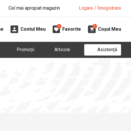
Cel mai apropiat magazin
Logare / Înregistrare
0
0
ne
Contul Meu
Favorite
Coșul Meu
Asistență
Promoții
Articole