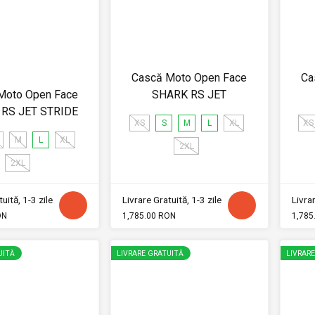
Cască Moto Open Face
Ca
Moto Open Face
SHARK RS JET
RS JET STRIDE
XS
S
M
L
XL
XS
M
L
XL
2XL
2XL
uită, 1-3 zile
Livrare Gratuită, 1-3 zile
Livrar
ON
1,785.00 RON
1,785
UITĂ
LIVRARE GRATUITĂ
LIVRAR