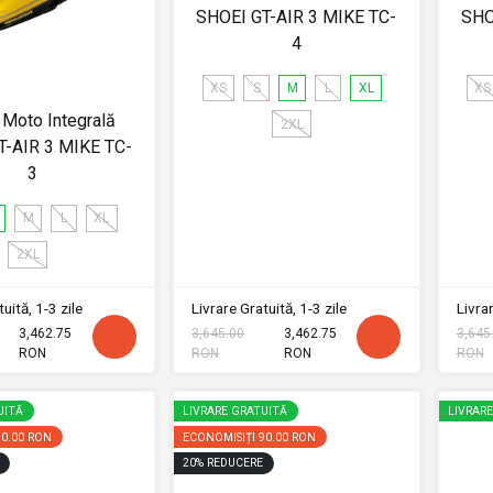
SHOEI GT-AIR 3 MIKE TC-
SHO
4
XS
S
M
L
XL
XS
Moto Integrală
2XL
T-AIR 3 MIKE TC-
3
M
L
XL
2XL
uită, 1-3 zile
Livrare Gratuită, 1-3 zile
Livrar
3,462.75
3,645.00
3,462.75
3,645
RON
RON
RON
RON
UITĂ
LIVRARE GRATUITĂ
LIVRAR
90.00 RON
ECONOMISIȚI
90.00 RON
20
%
REDUCERE