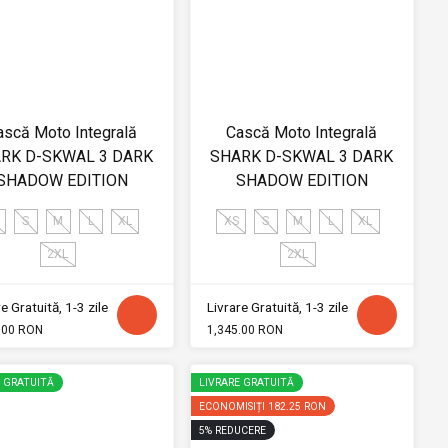
ască Moto Integrală
Cască Moto Integrală
RK D-SKWAL 3 DARK
SHARK D-SKWAL 3 DARK
SHADOW EDITION
SHADOW EDITION
S
M
L
XL
XS
S
M
L
XL
2XL
2XL
e Gratuită, 1-3 zile
Livrare Gratuită, 1-3 zile
.00 RON
1,345.00 RON
E GRATUITĂ
LIVRARE GRATUITĂ
ECONOMISIȚI
182.25 RON
5
%
REDUCERE