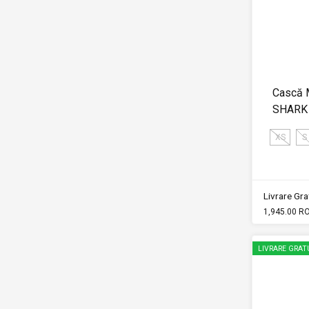
Cască 
SHARK 
XS
S
Livrare Grat
1,945.00 R
LIVRARE GRAT