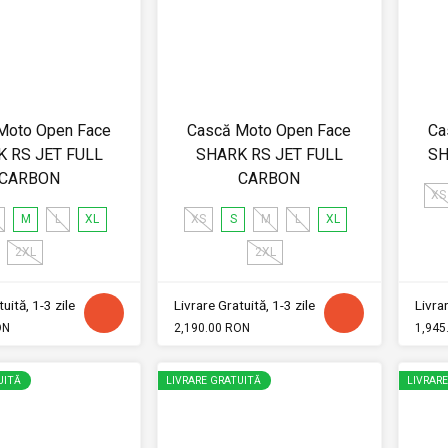
Moto Open Face
Cască Moto Open Face
Ca
 RS JET FULL
SHARK RS JET FULL
SH
CARBON
CARBON
XS
M
L
XL
XS
S
M
L
XL
2XL
2XL
uită, 1-3 zile
Livrare Gratuită, 1-3 zile
Livrar
ON
2,190.00 RON
1,945
UITĂ
LIVRARE GRATUITĂ
LIVRAR