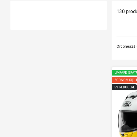
130
prod
Ordonează 
LIVRARE GRAT
ECONOMISIȚI
5
%
REDUCERE