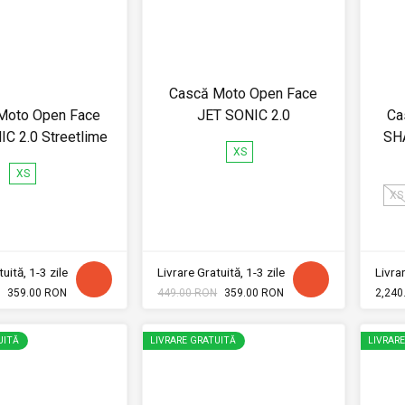
Cască Moto Open Face
Moto Open Face
JET SONIC 2.0
Ca
C 2.0 Streetlime
SH
XS
XS
XS
uită, 1-3 zile
Livrare Gratuită, 1-3 zile
Livrar
359.00 RON
449.00 RON
359.00 RON
2,240
UITĂ
LIVRARE GRATUITĂ
LIVRAR