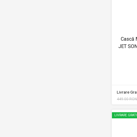
Cască 
JET SONI
Livrare Grat
449.00 RON
LIVRARE GRAT