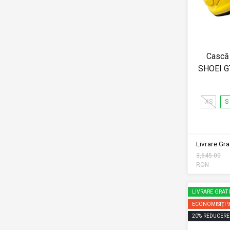
Cască 
SHOEI G
XS
S
Livrare Grat
3,645.00
RON
LIVRARE GRAT
ECONOMISIȚI
20
%
REDUCERE