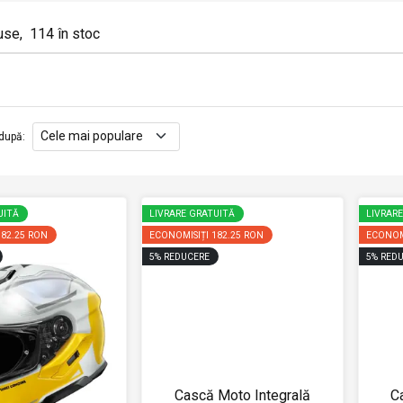
use
,
114
în stoc
după
:
UITĂ
LIVRARE GRATUITĂ
LIVRAR
182.25 RON
ECONOMISIȚI
182.25 RON
ECONOM
5
%
REDUCERE
5
%
REDU
Cască Moto Integrală
C