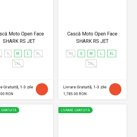
scă Moto Open Face
Cască Moto Open Face
SHARK RS JET
SHARK RS JET
S
M
L
XL
XS
S
M
L
XL
2XL
2XL
e Gratuită, 1-3 zile
Livrare Gratuită, 1-3 zile
.00 RON
1,785.00 RON
E GRATUITĂ
LIVRARE GRATUITĂ