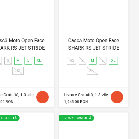
scă Moto Open Face
Cască Moto Open Face
ARK RS JET STRIDE
SHARK RS JET STRIDE
S
M
L
XL
XS
S
M
L
XL
2XL
2XL
e Gratuită, 1-3 zile
Livrare Gratuită, 1-3 zile
.00 RON
1,945.00 RON
E GRATUITĂ
LIVRARE GRATUITĂ