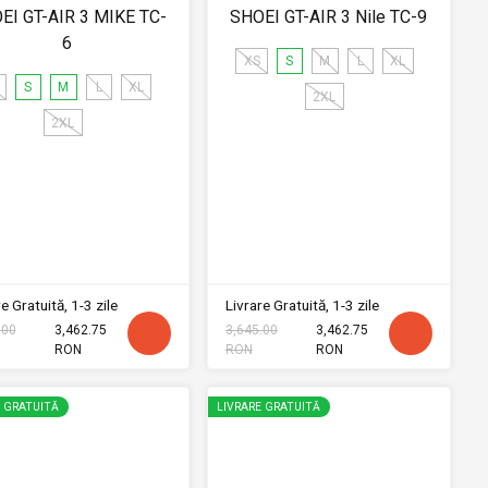
EI GT-AIR 3 MIKE TC-
SHOEI GT-AIR 3 Nile TC-9
6
XS
S
M
L
XL
S
M
L
XL
2XL
2XL
e Gratuită, 1-3 zile
Livrare Gratuită, 1-3 zile
.00
3,462.75
3,645.00
3,462.75
RON
RON
RON
E GRATUITĂ
LIVRARE GRATUITĂ