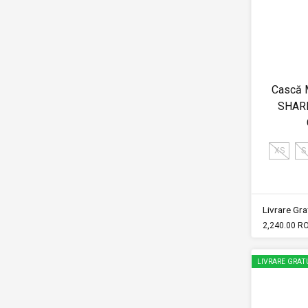
Cască 
SHARK
XS
S
Livrare Grat
2,240.00 R
LIVRARE GRAT