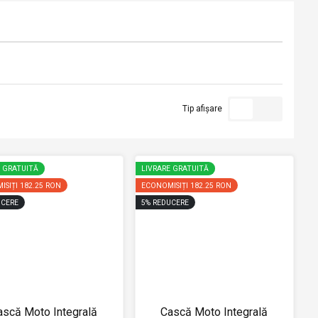
Tip afișare
E GRATUITĂ
LIVRARE GRATUITĂ
ISIȚI
182.25 RON
ECONOMISIȚI
182.25 RON
CERE
5
%
REDUCERE
ască Moto Integrală
Cască Moto Integrală