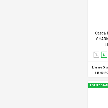
Cască 
SHARK
L
S
M
Livrare Grat
1,845.00 R
LIVRARE GRAT