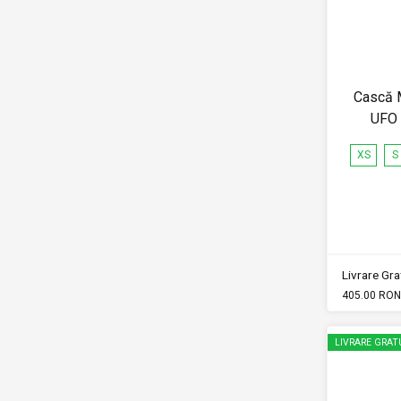
Cască 
UFO 
XS
S
Livrare Grat
405.00 RON
LIVRARE GRAT