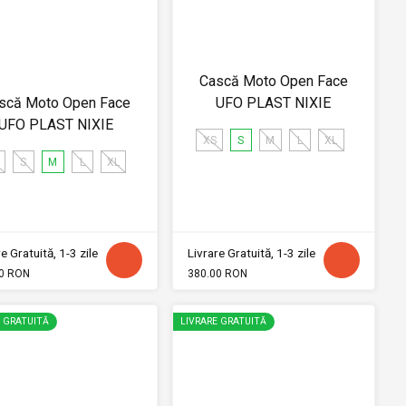
Cască Moto Open Face
scă Moto Open Face
UFO PLAST NIXIE
UFO PLAST NIXIE
XS
S
M
L
XL
S
M
L
XL
e Gratuită, 1-3 zile
Livrare Gratuită, 1-3 zile
0 RON
380.00 RON
E GRATUITĂ
LIVRARE GRATUITĂ