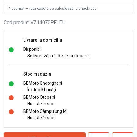
* estimat — rata exactă se calculează la check-out
Cod produs
:
VZ14070PFUTU
Livrare la domiciliu
Disponibil
-
Se livrează în 1-3 zile lucrătoare.
Stoc magazin
BBMoto Gheorgheni
-
În stoc 3 bucăți
BBMoto Otopeni
-
Nu este în stoc
BBMoto Câmpulung M.
-
Nu este în stoc