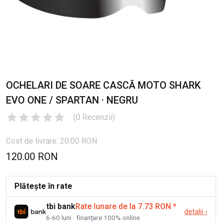
OCHELARI DE SOARE CASCĂ MOTO SHARK
EVO ONE / SPARTAN · NEGRU
(
0
Recenzii
)
Cost de livrare: 20.00 RON
120.00 RON
Plătește în rate
tbi bank
Rate lunare de la 7.73 RON
*
detalii
›
6-60 luni · finanțare 100% online