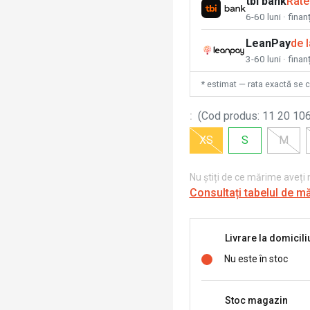
tbi bank
Rate
6-60 luni · fina
LeanPay
de 
3-60 luni · finan
* estimat — rata exactă se 
:
(
Cod produs
:
11 20 106
XS
S
M
Nu știți de ce mărime aveți
Consultați tabelul de m
Livrare la domicili
Nu este în stoc
Stoc magazin