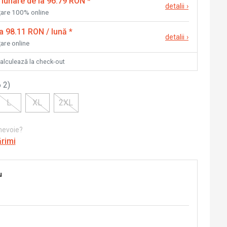
 lunare de la 96.79 RON
*
detalii
›
nțare 100% online
la 98.11 RON / lună
*
detalii
›
țare online
calculează la check-out
 2
)
L
XL
2XL
 nevoie?
ărimi
u