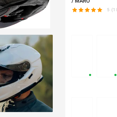
/ MARO
5
(
1