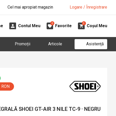
Cel mai apropiat magazin
Logare / Înregistrare
0
0
ne
Contul Meu
Favorite
Coșul Meu
Asistență
Promoții
Articole
5 RON
RALĂ SHOEI GT-AIR 3 NILE TC-9 · NEGRU