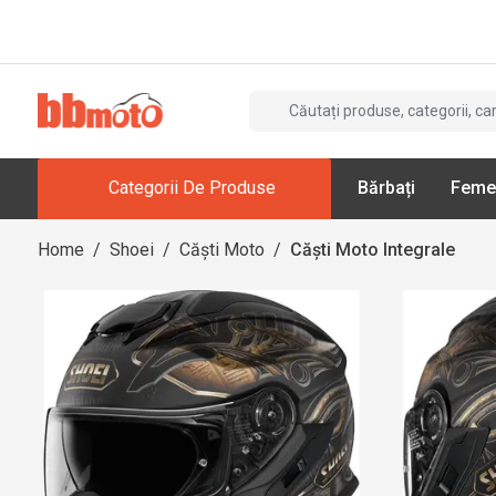
Categorii De Produse
Bărbați
Feme
Home
/
Shoei
/
Căști Moto
/
Căști Moto Integrale