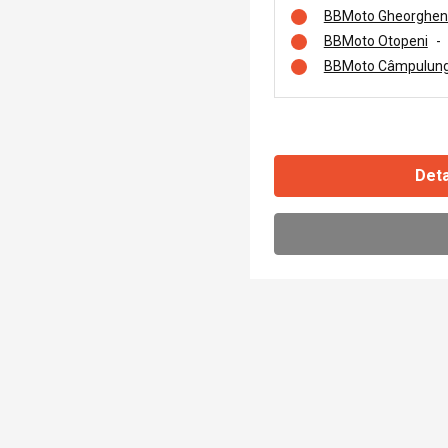
BBMoto Gheorghen
BBMoto Otopeni
-
BBMoto Câmpulung
Deta