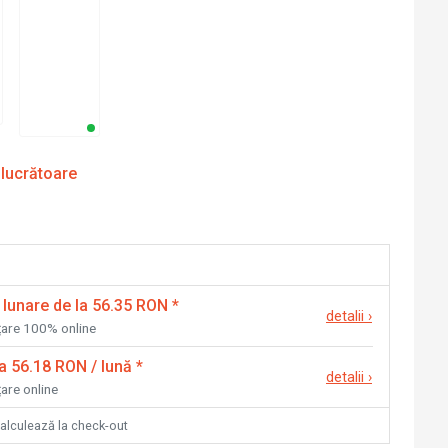
 lucrătoare
 lunare de la 56.35 RON
*
detalii
›
nțare 100% online
la 56.18 RON / lună
*
detalii
›
țare online
calculează la check-out