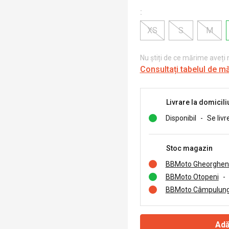
:
XS
S
M
Nu știți de ce mărime aveți
Consultați tabelul de m
Livrare la domicili
Disponibil
-
Se livr
Stoc magazin
BBMoto Gheorghen
BBMoto Otopeni
-
BBMoto Câmpulung
Adă