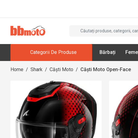
Categorii De Produse
Bărbați
Feme
Home
/
Shark
/
Căști Moto
/
Căști Moto Open-Face