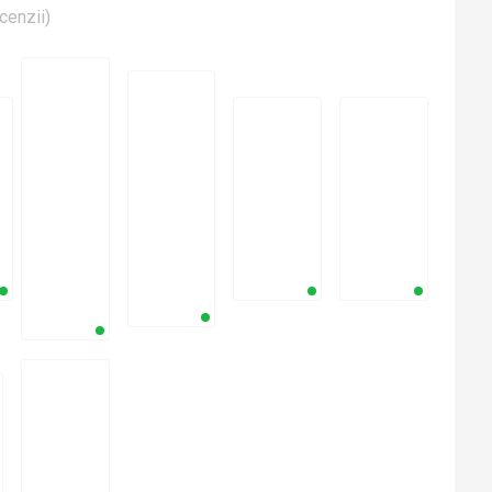
cenzii
)