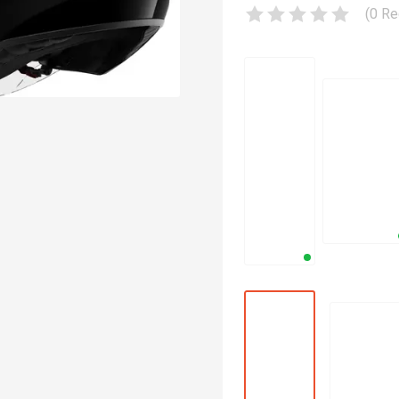
(
0
Re