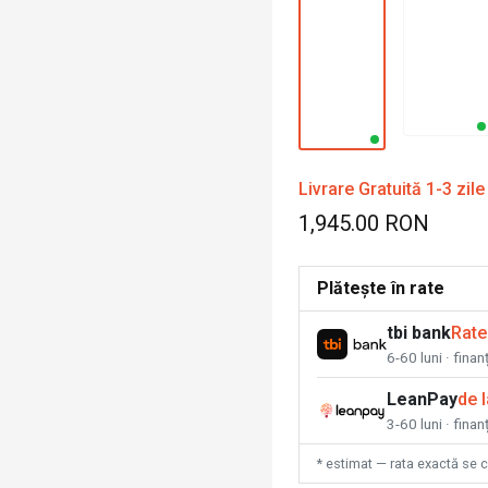
Livrare Gratuită 1-3 zile
1,945.00 RON
Plătește în rate
tbi bank
Rate
6-60 luni · fina
LeanPay
de 
3-60 luni · finan
* estimat — rata exactă se 