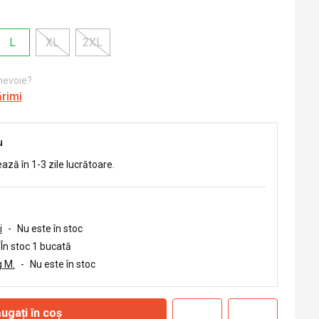
L
XL
2XL
 nevoie?
ărimi
u
ează în 1-3 zile lucrătoare.
i
-
Nu este în stoc
În stoc 1 bucată
 M.
-
Nu este în stoc
ugați în coș