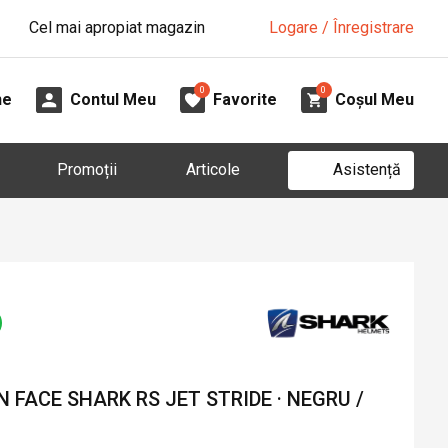
Cel mai apropiat magazin
Logare / Înregistrare
0
0
ne
Contul Meu
Favorite
Coșul Meu
Asistență
Promoții
Articole
FACE SHARK RS JET STRIDE · NEGRU /