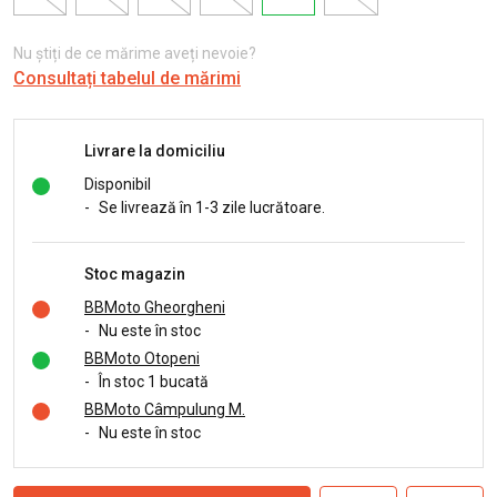
Nu știți de ce mărime aveți nevoie?
Consultați tabelul de mărimi
Livrare la domiciliu
Disponibil
-
Se livrează în 1-3 zile lucrătoare.
Stoc magazin
BBMoto Gheorgheni
-
Nu este în stoc
BBMoto Otopeni
-
În stoc 1 bucată
BBMoto Câmpulung M.
-
Nu este în stoc