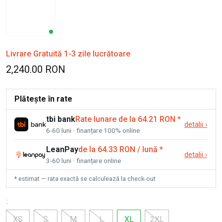
Livrare Gratuită 1-3 zile lucrătoare
2,240.00 RON
Plătește în rate
tbi bank
Rate lunare de la 64.21 RON
*
detalii
›
6-60 luni · finanțare 100% online
LeanPay
de la 64.33 RON / lună
*
detalii
›
3-60 luni · finanțare online
* estimat — rata exactă se calculează la check-out
:
XS
S
M
L
XL
2XL