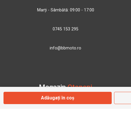
Marți - Sâmbătă: 09:00 - 17:00
0745 153 295
info@bbmoto.ro
Magazin
Otopeni
Adăugați în coș
Str. Ferme D Nr. 2
Otopeni, Ilfov