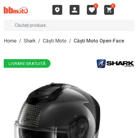
0
0
Home
/
Shark
/
Căști Moto
/
Căști Moto Open-Face
LIVRARE GRATUITĂ