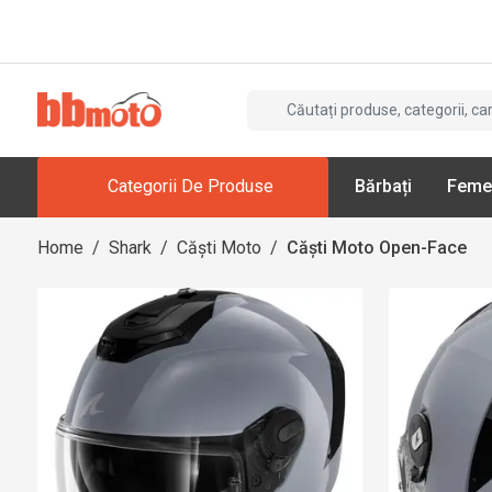
Categorii De Produse
Bărbați
Feme
Home
/
Shark
/
Căști Moto
/
Căști Moto Open-Face