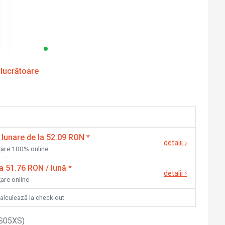
 lucrătoare
 lunare de la 52.09 RON
*
detalii
›
nțare 100% online
la 51.76 RON / lună
*
detalii
›
țare online
calculează la check-out
S05XS
)