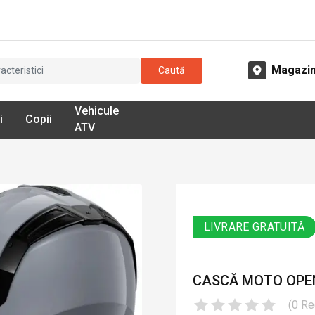
Magazi
Caută
Vehicule
i
Copii
ATV
LIVRARE GRATUITĂ
CASCĂ MOTO OPEN
(
0
Re