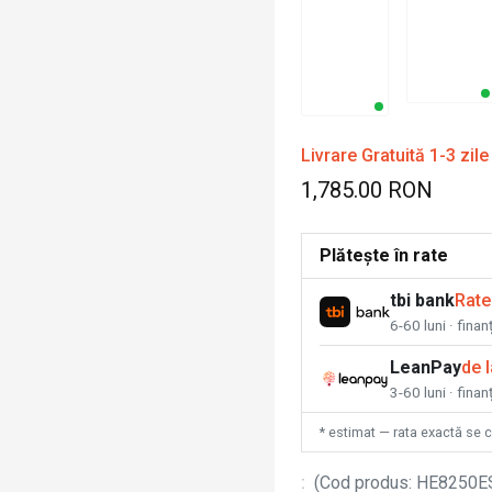
Livrare Gratuită 1-3 zile
1,785.00 RON
Plătește în rate
tbi bank
Rate
6-60 luni · fina
LeanPay
de 
3-60 luni · finan
* estimat — rata exactă se 
:
(
Cod produs
:
HE8250E