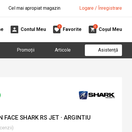
Cel mai apropiat magazin
Logare / Înregistrare
0
0
ne
Contul Meu
Favorite
Coșul Meu
Asistență
Promoții
Articole
 FACE SHARK RS JET · ARGINTIU
cenzii
)