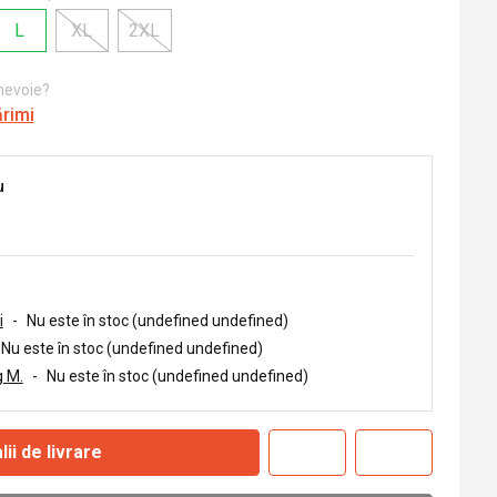
L
XL
2XL
 nevoie?
ărimi
u
i
-
Nu este în stoc (undefined undefined)
Nu este în stoc (undefined undefined)
 M.
-
Nu este în stoc (undefined undefined)
lii de livrare