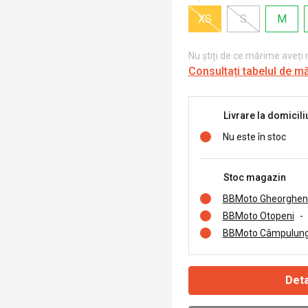
XS
S
M
Nu știți de ce mărime aveți
Consultați tabelul de m
Livrare la domicili
Nu este în stoc
Stoc magazin
BBMoto Gheorghen
BBMoto Otopeni
-
BBMoto Câmpulung
Deta