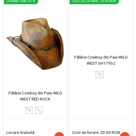
LIVRARE GRATUITĂ
COST DE LIVRARE: 20.00 RON
Pălărie Cowboy din Paie WILD
WEST SH17952
58
Pălărie Cowboy din Paie WILD
WEST RED ROCK
M
L
Livrare Gratuită
Cost de livrare: 20.00 RON