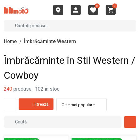
0
0
Home
/
Îmbrăcăminte Western
Îmbrăcăminte în Stil Western /
Cowboy
240
produse
,
102
în stoc
Filtrează
Cele mai populare