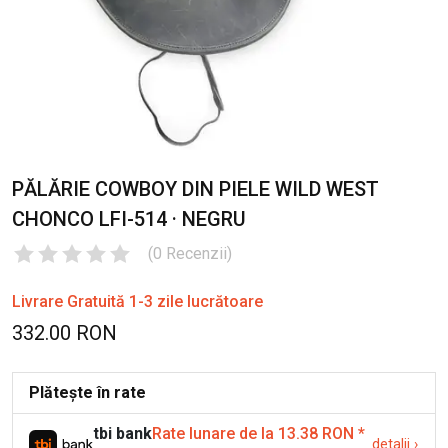
PĂLĂRIE COWBOY DIN PIELE WILD WEST
CHONCO LFI-514 · NEGRU
(
0
Recenzii
)
Livrare Gratuită 1-3 zile lucrătoare
332.00 RON
Plătește în rate
tbi bank
Rate lunare de la 13.38 RON
*
detalii
›