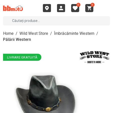
0
0
Home
/
Wild West Store
/
Îmbrăcăminte Western
/
Pălării Western
LIVRARE GRATUITĂ