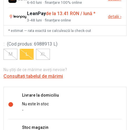
6-60 luni · finanțare 100% online
LeanPay
de la 13.41 RON / lună
*
detalii
›
3-48 luni · finanțare online
* estimat — rata exactă se calculează la check-out
:
(
Cod produs
:
6988913 L
)
M
L
XL
Nu știți de ce mărime aveți nevoie?
Consultați tabelul de mărimi
Livrare la domiciliu
Nu este în stoc
-
Stoc magazin