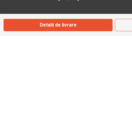
Marți - Sâmbătă: 09:00 - 17:00
Detalii de livrare
0745 153 295
info@bbmoto.ro
Magazin
Otopeni
Str. Ferme D Nr. 2
Otopeni, Ilfov