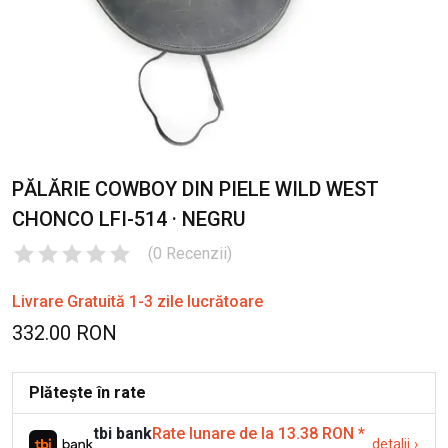
PĂLĂRIE COWBOY DIN PIELE WILD WEST
CHONCO LFI-514 · NEGRU
(
0
Recenzii
)
Livrare Gratuită 1-3 zile lucrătoare
332.00 RON
Plătește în rate
tbi bank
Rate lunare de la 13.38 RON
*
detalii
›