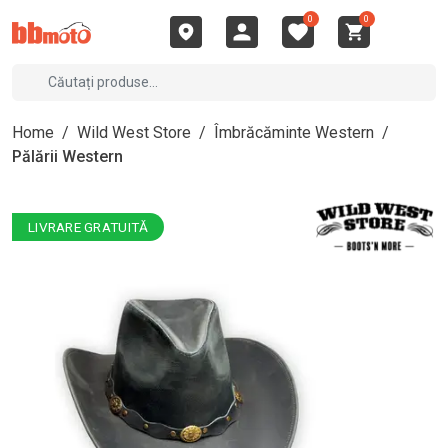
0
0
Home
/
Wild West Store
/
Îmbrăcăminte Western
/
Pălării Western
LIVRARE GRATUITĂ