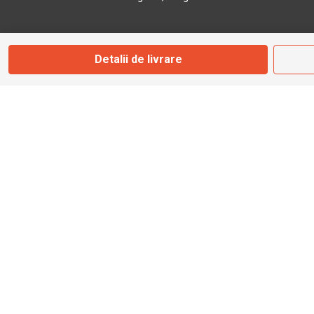
Marți - Sâmbătă: 09:00 - 17:00
Detalii de livrare
0745 153 295
info@bbmoto.ro
Magazin
Otopeni
Str. Ferme D Nr. 2
Otopeni, Ilfov