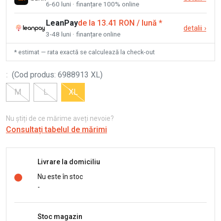
6-60 luni · finanțare 100% online
LeanPay
de la 13.41 RON / lună
*
detalii
›
3-48 luni · finanțare online
* estimat — rata exactă se calculează la check-out
:
(
Cod produs
:
6988913 XL
)
M
L
XL
Nu știți de ce mărime aveți nevoie?
Consultați tabelul de mărimi
Livrare la domiciliu
Nu este în stoc
-
Stoc magazin