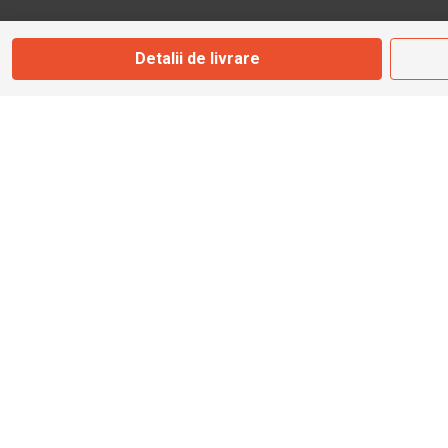
Marți - Sâmbătă: 09:00 - 17:00
Detalii de livrare
0745 153 295
info@bbmoto.ro
Magazin
Otopeni
Str. Ferme D Nr. 2
Otopeni, Ilfov