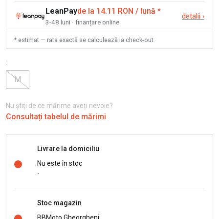
LeanPay
de la 14.11 RON / lună
*
detalii
›
3-48 luni · finanțare online
* estimat — rata exactă se calculează la check-out
:
M
Nu știți de ce mărime aveți nevoie?
Consultați tabelul de mărimi
Livrare la domiciliu
Nu este în stoc
-
Stoc magazin
BBMoto Gheorgheni