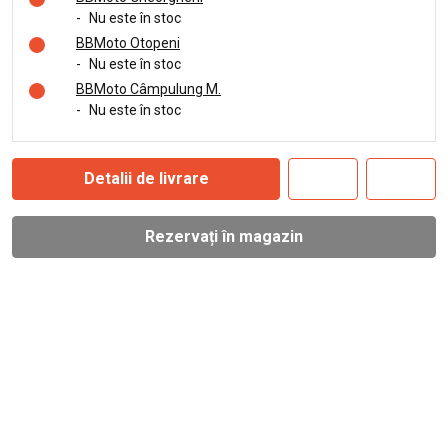
-
Nu este în stoc
BBMoto Otopeni
-
Nu este în stoc
BBMoto Câmpulung M.
-
Nu este în stoc
Detalii de livrare
Rezervați în magazin