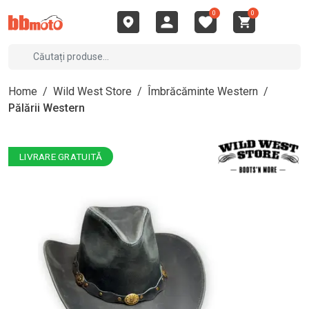
0
0
Home
/
Wild West Store
/
Îmbrăcăminte Western
/
Pălării Western
LIVRARE GRATUITĂ