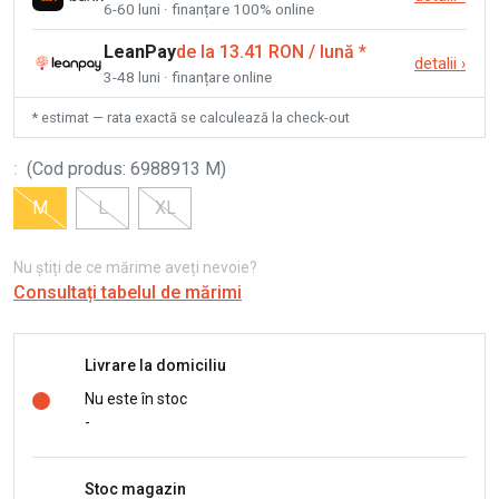
6-60 luni · finanțare 100% online
LeanPay
de la 13.41 RON / lună
*
detalii
›
3-48 luni · finanțare online
* estimat — rata exactă se calculează la check-out
:
(
Cod produs
:
6988913 M
)
M
L
XL
Nu știți de ce mărime aveți nevoie?
Consultați tabelul de mărimi
Livrare la domiciliu
Nu este în stoc
-
Stoc magazin