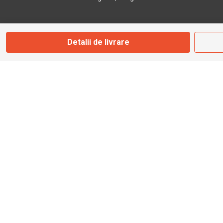
Marți - Sâmbătă: 09:00 - 17:00
Detalii de livrare
0745 153 295
info@bbmoto.ro
Magazin
Otopeni
Str. Ferme D Nr. 2
Otopeni, Ilfov