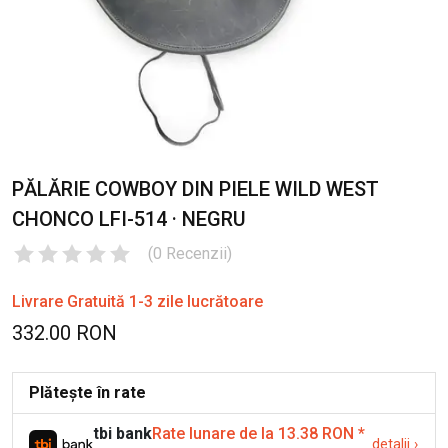
PĂLĂRIE COWBOY DIN PIELE WILD WEST
CHONCO LFI-514 · NEGRU
(
0
Recenzii
)
Livrare Gratuită 1-3 zile lucrătoare
332.00 RON
Plătește în rate
tbi bank
Rate lunare de la 13.38 RON
*
detalii
›