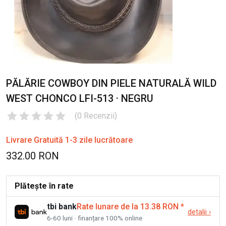
PĂLĂRIE COWBOY DIN PIELE NATURALĂ WILD
WEST CHONCO LFI-513 · NEGRU
(
0
Recenzii
)
Livrare Gratuită 1-3 zile lucrătoare
332.00 RON
Plătește în rate
tbi bank
Rate lunare de la 13.38 RON
*
detalii
›
6-60 luni · finanțare 100% online