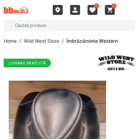
0
0
Home
/
Wild West Store
/
Îmbrăcăminte Western
LIVRARE GRATUITĂ