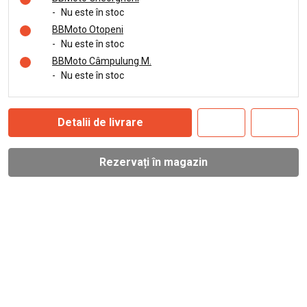
-
Nu este în stoc
BBMoto Otopeni
-
Nu este în stoc
BBMoto Câmpulung M.
-
Nu este în stoc
Detalii de livrare
Rezervați în magazin