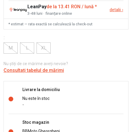
LeanPay
de la 13.41 RON / lună
*
detalii
›
3-48 luni · finanțare online
* estimat — rata exactă se calculează la check-out
:
M
L
XL
Nu știți de ce mărime aveți nevoie?
Consultați tabelul de mărimi
Livrare la domiciliu
Nu este în stoc
-
Stoc magazin
BBMoto Gheorgheni