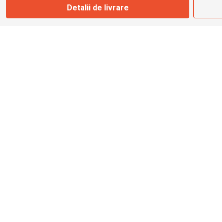
Detalii de livrare
info@bbmoto.ro
Magazin
Otopeni
Str. Ferme D Nr. 2
Otopeni, Ilfov
Marți - Sâmbătă: 10:00 - 18:00
0755 141 155
otopeni@bbmoto.ro