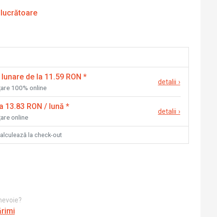
 lucrătoare
 lunare de la 11.59 RON
*
detalii
›
nțare 100% online
la 13.83 RON / lună
*
detalii
›
țare online
calculează la check-out
 nevoie?
ărimi