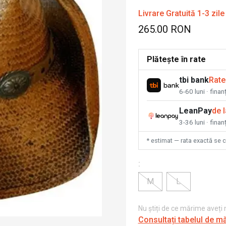
Livrare Gratuită 1-3 zile
265.00 RON
Plătește în rate
tbi bank
Rate
6-60 luni · fina
LeanPay
de 
3-36 luni · finan
* estimat — rata exactă se 
:
M
L
Nu știți de ce mărime aveți
Consultați tabelul de m