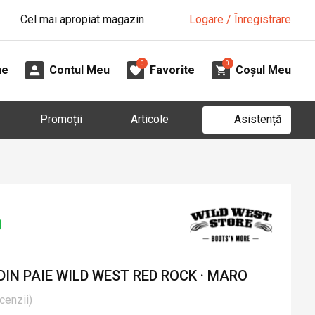
Cel mai apropiat magazin
Logare / Înregistrare
0
0
ne
Contul Meu
Favorite
Coșul Meu
Asistență
Promoții
Articole
IN PAIE WILD WEST RED ROCK · MARO
cenzii
)