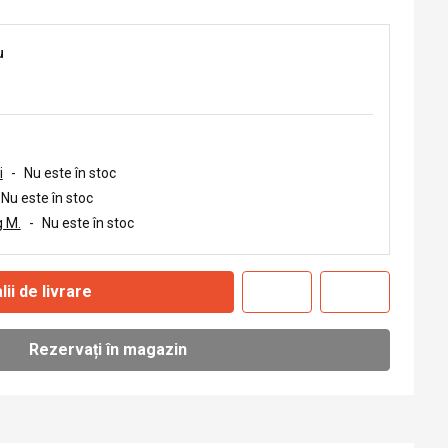
u
i
-
Nu este în stoc
Nu este în stoc
 M.
-
Nu este în stoc
lii de livrare
Rezervați în magazin