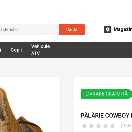
Magazi
Caută
Vehicule
i
Copii
ATV
LIVRARE GRATUITĂ
PĂLĂRIE COWBOY D
(
0
Re