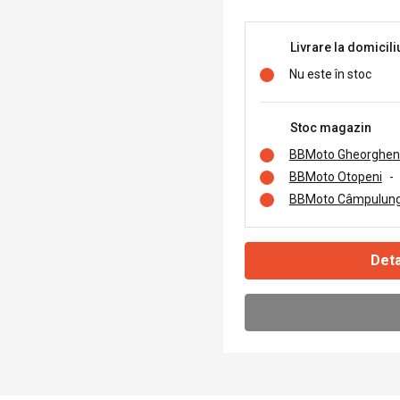
Livrare la domicili
Nu este în stoc
Stoc magazin
BBMoto Gheorghen
BBMoto Otopeni
-
BBMoto Câmpulung
Deta