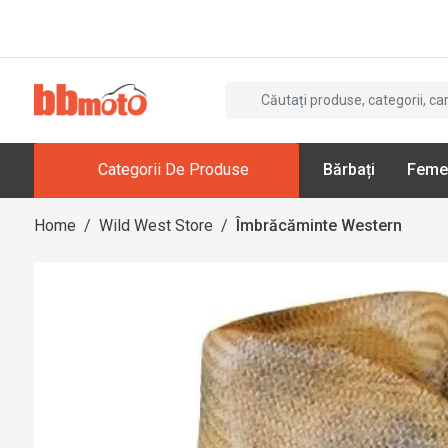
Categorii De Produse
Bărbați
Feme
Home
/
Wild West Store
/
Îmbrăcăminte Western