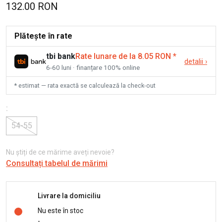
132.00 RON
Plătește în rate
tbi bank
Rate lunare de la 8.05 RON
*
detalii
›
6-60 luni · finanțare 100% online
* estimat — rata exactă se calculează la check-out
:
54-55
Nu știți de ce mărime aveți nevoie?
Consultați tabelul de mărimi
Livrare la domiciliu
Nu este în stoc
-