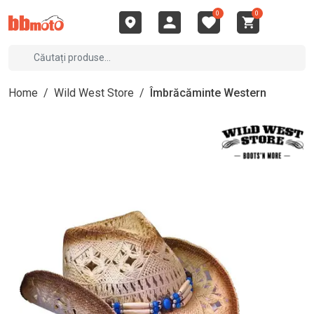
0
0
Home
/
Wild West Store
/
Îmbrăcăminte Western