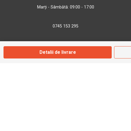
Marți - Sâmbătă: 09:00 - 17:00
0745 153 295
info@bbmoto.ro
Detalii de livrare
Magazin
Otopeni
Str. Ferme D Nr. 2
Otopeni, Ilfov
Marți - Sâmbătă: 10:00 - 18:00