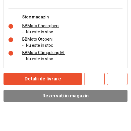
Stoc magazin
BBMoto Gheorgheni
-
Nu este în stoc
BBMoto Otopeni
-
Nu este în stoc
BBMoto Câmpulung M.
-
Nu este în stoc
Detalii de livrare
Rezervați în magazin