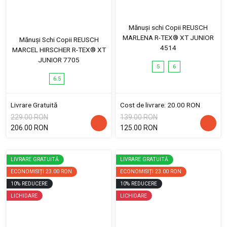
Mănuși schi Copii REUSCH
MARLENA R-TEX® XT JUNIOR
Mănuși Schi Copii REUSCH
4514
MARCEL HIRSCHER R-TEX® XT
JUNIOR 7705
5
6
6.5
Livrare Gratuită
Cost de livrare: 20.00 RON
229.00 RON
139.00 RON
206.00 RON
125.00 RON
LIVRARE GRATUITĂ
LIVRARE GRATUITĂ
ECONOMISIȚI
23.00 RON
ECONOMISIȚI
23.00 RON
10
%
REDUCERE
10
%
REDUCERE
LICHIDARE
LICHIDARE