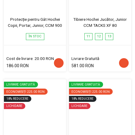
Protecție pentru Gât Hochei
Tibiere Hochei Jucător, Junior
Copii, Portar, Junior, CCM 900
CCM TACKS XF 80
ÎN STOC
11
12
13
Cost de livrare: 20.00 RON
Livrare Gratuită
186.00 RON
581.00 RON
LIVRARE GRATUITĂ
LIVRARE GRATUITĂ
ECONOMISIȚI
225.00 RON
ECONOMISIȚI
225.00 RON
18
%
REDUCERE
18
%
REDUCERE
LICHIDARE
LICHIDARE