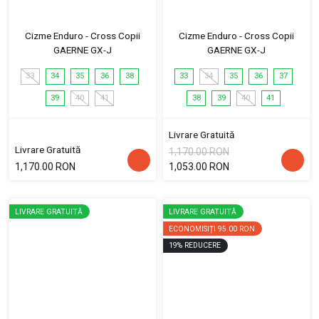
Cizme Enduro - Cross Copii
Cizme Enduro - Cross Copii
GAERNE GX-J
GAERNE GX-J
33
34
35
36
38
33
34
35
36
37
39
40
41
38
39
40
41
Livrare Gratuită
Livrare Gratuită
1,170.00 RON
1,170.00 RON
1,053.00 RON
LIVRARE GRATUITĂ
LIVRARE GRATUITĂ
ECONOMISIȚI
95.00 RON
19
%
REDUCERE