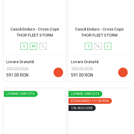
Cască Enduro - Cross Copii
Cască Enduro - Cross Copii
THOR FLEET STORM
THOR FLEET STORM
S
M
L
S
M
L
Livrare Gratuită
Livrare Gratuită
739.00 RON
739.00 RON
591.00 RON
591.00 RON
LIVRARE GRATUITĂ
LIVRARE GRATUITĂ
ECONOMISIȚI
117.00 RON
10
%
REDUCERE