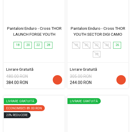
Pantaloni Enduro - Cross THOR
Pantaloni Enduro - Cross THOR
LAUNCH FORGE YOUTH
YOUTH SECTOR DIGI CAMO
18
20
22
28
18
20
22
24
26
28
Livrare Gratuită
Livrare Gratuită
480.00 RON
305.00 RON
384.00 RON
244.00 RON
LIVRARE GRATUITĂ
LIVRARE GRATUITĂ
ECONOMISIȚI
89.00 RON
20
%
REDUCERE