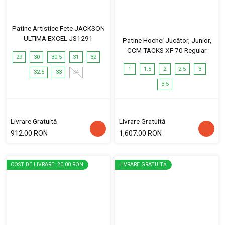
Patine Artistice Fete JACKSON
ULTIMA EXCEL JS1291
Patine Hochei Jucător, Junior,
CCM TACKS XF 70 Regular
29
30
30.5
31
32
1
1.5
2
2.5
3
32.5
33
34
3.5
Livrare Gratuită
Livrare Gratuită
912.00 RON
1,607.00 RON
COST DE LIVRARE: 20.00 RON
LIVRARE GRATUITĂ