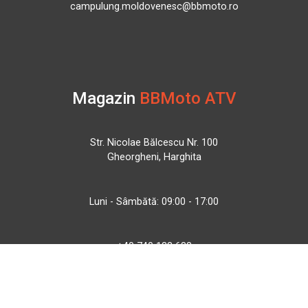
campulung.moldovenesc@bbmoto.ro
Magazin
BBMoto ATV
Str. Nicolae Bălcescu Nr. 100
Gheorgheni, Harghita
Luni - Sâmbătă: 09:00 - 17:00
+40 740 133 688
atv@bbmoto.ro