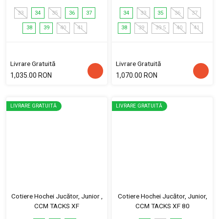
33
34
35
36
37
34
33
35
36
37
38
39
40
41
38
39
39.5
40
41
Livrare Gratuită
Livrare Gratuită
1,035.00 RON
1,070.00 RON
LIVRARE GRATUITĂ
LIVRARE GRATUITĂ
Cotiere Hochei Jucător, Junior ,
Cotiere Hochei Jucător, Junior,
CCM TACKS XF
CCM TACKS XF 80