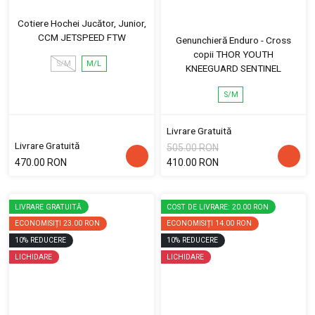
Cotiere Hochei Jucător, Junior,
CCM JETSPEED FTW
Genunchieră Enduro - Cross
copii THOR YOUTH
S/M
M/L
KNEEGUARD SENTINEL
S/M
Livrare Gratuită
Livrare Gratuită
505.00 RON
470.00 RON
410.00 RON
LIVRARE GRATUITĂ
COST DE LIVRARE: 20.00 RON
ECONOMISIȚI
23.00 RON
ECONOMISIȚI
14.00 RON
10
%
REDUCERE
10
%
REDUCERE
LICHIDARE
LICHIDARE