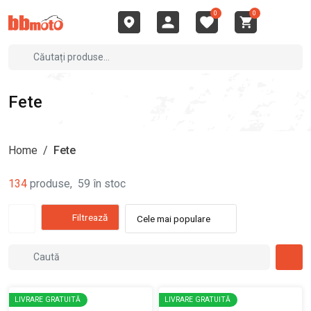
0
0
Fete
Home
/
Fete
134
produse
,
59
în stoc
Filtrează
Cele mai populare
LIVRARE GRATUITĂ
LIVRARE GRATUITĂ