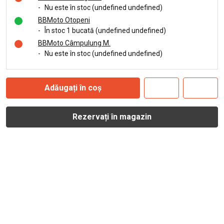
-
Nu este în stoc (undefined undefined)
BBMoto Otopeni
-
În stoc 1 bucată (undefined undefined)
BBMoto Câmpulung M.
-
Nu este în stoc (undefined undefined)
Adăugați în coș
Rezervați în magazin