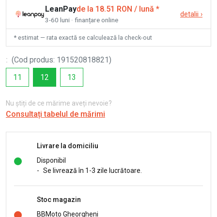
LeanPay
de la 18.51 RON / lună
*
detalii
›
3-60 luni · finanțare online
* estimat — rata exactă se calculează la check-out
:
(
Cod produs
:
191520818821
)
11
12
13
Nu știți de ce mărime aveți nevoie?
Consultați tabelul de mărimi
Livrare la domiciliu
Disponibil
-
Se livrează în 1-3 zile lucrătoare.
Stoc magazin
BBMoto Gheorgheni