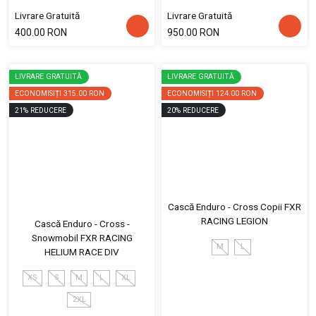
Livrare Gratuită
Livrare Gratuită
400.00 RON
950.00 RON
LIVRARE GRATUITĂ
LIVRARE GRATUITĂ
ECONOMISIȚI
315.00 RON
ECONOMISIȚI
124.00 RON
21
%
REDUCERE
20
%
REDUCERE
Cască Enduro - Cross Copii FXR
RACING LEGION
Cască Enduro - Cross -
Snowmobil FXR RACING
M
L
HELIUM RACE DIV
XS
S
M
L
XL
2XL