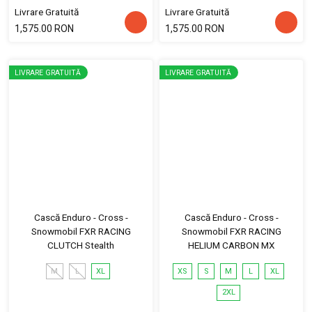
Livrare Gratuită
Livrare Gratuită
1,575.00 RON
1,575.00 RON
LIVRARE GRATUITĂ
LIVRARE GRATUITĂ
Cască Enduro - Cross -
Cască Enduro - Cross -
Snowmobil FXR RACING
Snowmobil FXR RACING
CLUTCH Stealth
HELIUM CARBON MX
M
L
XL
XS
S
M
L
XL
2XL