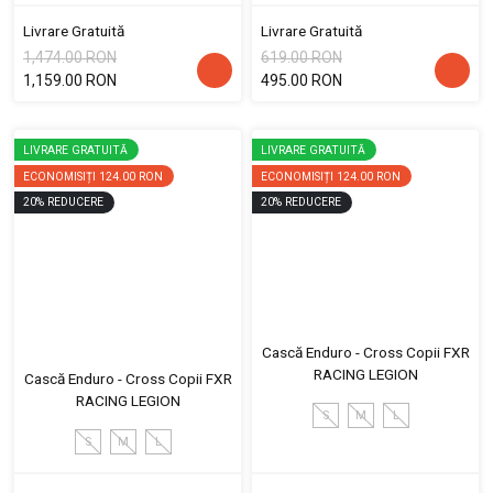
Livrare Gratuită
Livrare Gratuită
1,474.00 RON
619.00 RON
1,159.00 RON
495.00 RON
LIVRARE GRATUITĂ
LIVRARE GRATUITĂ
ECONOMISIȚI
124.00 RON
ECONOMISIȚI
124.00 RON
20
%
REDUCERE
20
%
REDUCERE
Cască Enduro - Cross Copii FXR
RACING LEGION
Cască Enduro - Cross Copii FXR
RACING LEGION
S
M
L
S
M
L