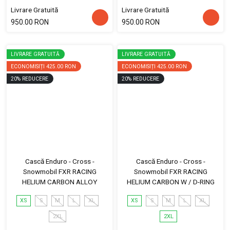
Livrare Gratuită
Livrare Gratuită
950.00 RON
950.00 RON
LIVRARE GRATUITĂ
LIVRARE GRATUITĂ
ECONOMISIȚI
425.00 RON
ECONOMISIȚI
425.00 RON
20
%
REDUCERE
20
%
REDUCERE
Cască Enduro - Cross -
Cască Enduro - Cross -
Snowmobil FXR RACING
Snowmobil FXR RACING
HELIUM CARBON ALLOY
HELIUM CARBON W / D-RING
XS
S
M
L
XL
XS
S
M
L
XL
2XL
2XL