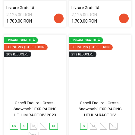
Livrare Gratuită
Livrare Gratuită
2,125.00 RON
2,125.00 RON
1,700.00 RON
1,700.00 RON
LIVRARE GRATUITĂ
LIVRARE GRATUITĂ
ECONOMISIȚI
315.00 RON
ECONOMISIȚI
315.00 RON
20
%
REDUCERE
21
%
REDUCERE
Cască Enduro - Cross -
Cască Enduro - Cross -
Snowmobil FXR RACING
Snowmobil FXR RACING
HELIUM RACE DIV 2023
HELIUM RACE DIV
XS
S
M
L
XL
S
M
L
XL