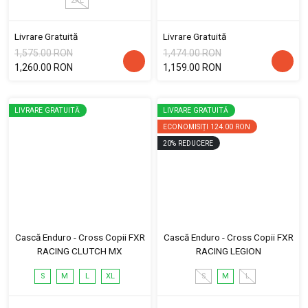
2XL
Livrare Gratuită
Livrare Gratuită
1,575.00 RON
1,474.00 RON
1,260.00 RON
1,159.00 RON
LIVRARE GRATUITĂ
LIVRARE GRATUITĂ
ECONOMISIȚI
124.00 RON
20
%
REDUCERE
Cască Enduro - Cross Copii FXR
Cască Enduro - Cross Copii FXR
RACING CLUTCH MX
RACING LEGION
S
M
L
XL
S
M
L