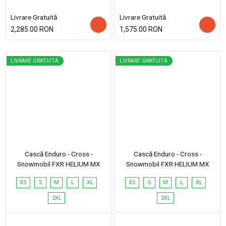
Livrare Gratuită
Livrare Gratuită
2,285.00 RON
1,575.00 RON
LIVRARE GRATUITĂ
LIVRARE GRATUITĂ
Cască Enduro - Cross -
Cască Enduro - Cross -
Snowmobil FXR HELIUM MX
Snowmobil FXR HELIUM MX
XS
S
M
L
XL
XS
S
M
L
XL
2XL
2XL