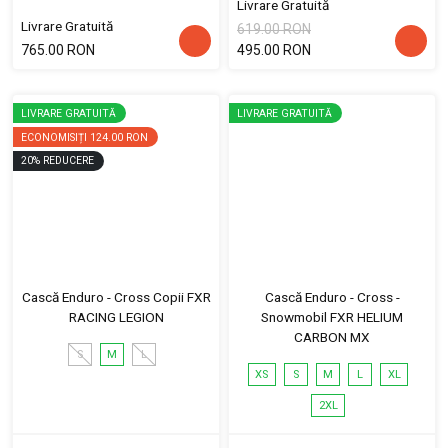
Livrare Gratuită
Livrare Gratuită
619.00 RON
765.00 RON
495.00 RON
LIVRARE GRATUITĂ
LIVRARE GRATUITĂ
ECONOMISIȚI
124.00 RON
20
%
REDUCERE
Cască Enduro - Cross Copii FXR
Cască Enduro - Cross -
RACING LEGION
Snowmobil FXR HELIUM
CARBON MX
S
M
L
XS
S
M
L
XL
2XL