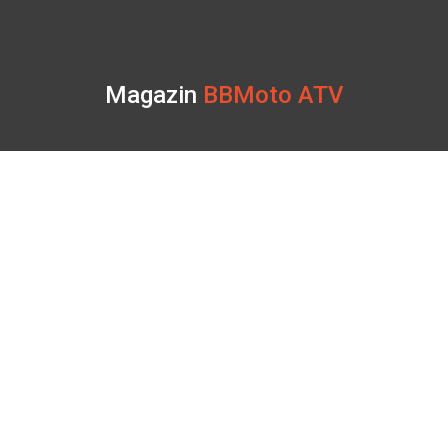
Magazin
BBMoto ATV
Str. Nicolae Bălcescu Nr. 100
Gheorgheni, Harghita
Luni - Sâmbătă: 09:00 - 17:00
+40 740 133 688
atv@bbmoto.ro