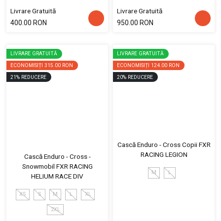
Livrare Gratuită
Livrare Gratuită
400.00 RON
950.00 RON
LIVRARE GRATUITĂ
LIVRARE GRATUITĂ
ECONOMISIȚI
315.00 RON
ECONOMISIȚI
124.00 RON
21
%
REDUCERE
20
%
REDUCERE
Cască Enduro - Cross Copii FXR
RACING LEGION
Cască Enduro - Cross -
Snowmobil FXR RACING
M
L
HELIUM RACE DIV
XS
S
M
L
XL
2XL