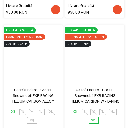
Livrare Gratuită
Livrare Gratuită
950.00 RON
950.00 RON
LIVRARE GRATUITĂ
LIVRARE GRATUITĂ
ECONOMISIȚI
425.00 RON
ECONOMISIȚI
425.00 RON
20
%
REDUCERE
20
%
REDUCERE
Cască Enduro - Cross -
Cască Enduro - Cross -
Snowmobil FXR RACING
Snowmobil FXR RACING
HELIUM CARBON ALLOY
HELIUM CARBON W / D-RING
XS
S
M
L
XL
XS
S
M
L
XL
2XL
2XL