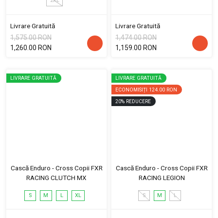
2XL
Livrare Gratuită
Livrare Gratuită
1,575.00 RON
1,474.00 RON
1,260.00 RON
1,159.00 RON
LIVRARE GRATUITĂ
LIVRARE GRATUITĂ
ECONOMISIȚI
124.00 RON
20
%
REDUCERE
Cască Enduro - Cross Copii FXR
Cască Enduro - Cross Copii FXR
RACING CLUTCH MX
RACING LEGION
S
M
L
XL
S
M
L