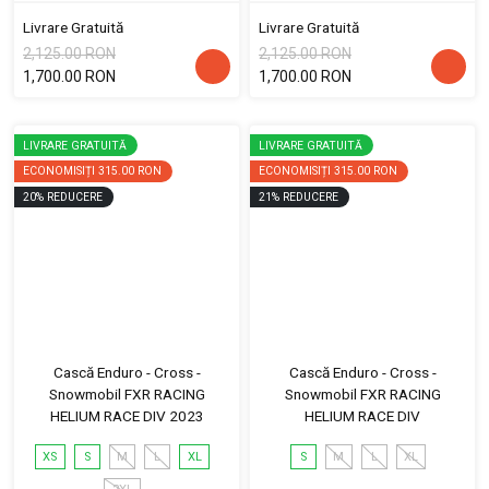
Livrare Gratuită
Livrare Gratuită
2,125.00 RON
2,125.00 RON
1,700.00 RON
1,700.00 RON
LIVRARE GRATUITĂ
LIVRARE GRATUITĂ
ECONOMISIȚI
315.00 RON
ECONOMISIȚI
315.00 RON
20
%
REDUCERE
21
%
REDUCERE
Cască Enduro - Cross -
Cască Enduro - Cross -
Snowmobil FXR RACING
Snowmobil FXR RACING
HELIUM RACE DIV 2023
HELIUM RACE DIV
XS
S
M
L
XL
S
M
L
XL