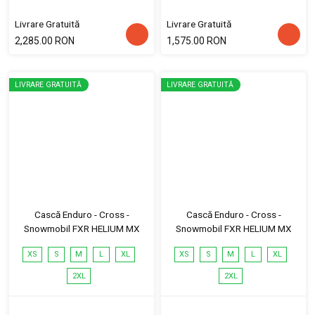
Livrare Gratuită
Livrare Gratuită
2,285.00 RON
1,575.00 RON
LIVRARE GRATUITĂ
LIVRARE GRATUITĂ
Cască Enduro - Cross -
Cască Enduro - Cross -
Snowmobil FXR HELIUM MX
Snowmobil FXR HELIUM MX
XS
S
M
L
XL
XS
S
M
L
XL
2XL
2XL