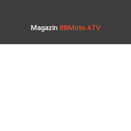
Magazin
BBMoto ATV
Str. Nicolae Bălcescu Nr. 100
Gheorgheni, Harghita
Luni - Sâmbătă: 09:00 - 17:00
+40 740 133 688
atv@bbmoto.ro