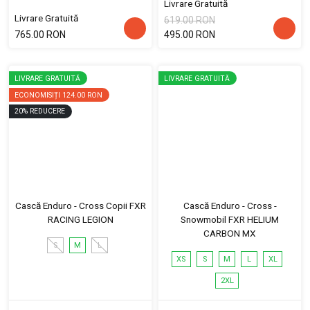
Livrare Gratuită
Livrare Gratuită
619.00 RON
765.00 RON
495.00 RON
LIVRARE GRATUITĂ
LIVRARE GRATUITĂ
ECONOMISIȚI
124.00 RON
20
%
REDUCERE
Cască Enduro - Cross Copii FXR
Cască Enduro - Cross -
RACING LEGION
Snowmobil FXR HELIUM
CARBON MX
S
M
L
XS
S
M
L
XL
2XL