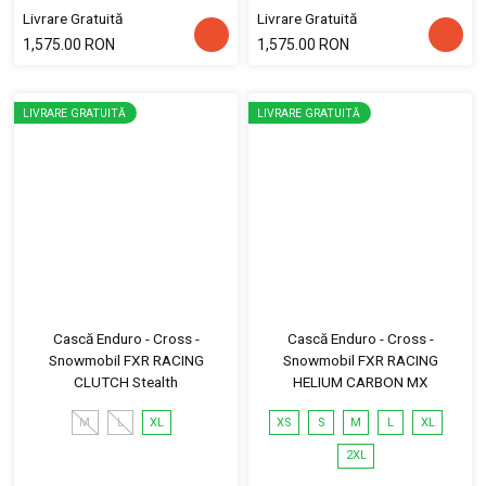
Livrare Gratuită
Livrare Gratuită
1,575.00 RON
1,575.00 RON
LIVRARE GRATUITĂ
LIVRARE GRATUITĂ
Cască Enduro - Cross -
Cască Enduro - Cross -
Snowmobil FXR RACING
Snowmobil FXR RACING
CLUTCH Stealth
HELIUM CARBON MX
M
L
XL
XS
S
M
L
XL
2XL