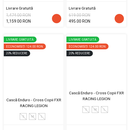
Livrare Gratuită
Livrare Gratuită
1,474.00 RON
619.00 RON
1,159.00 RON
495.00 RON
LIVRARE GRATUITĂ
LIVRARE GRATUITĂ
ECONOMISIȚI
124.00 RON
ECONOMISIȚI
124.00 RON
20
%
REDUCERE
20
%
REDUCERE
Cască Enduro - Cross Copii FXR
RACING LEGION
Cască Enduro - Cross Copii FXR
RACING LEGION
S
M
L
S
M
L