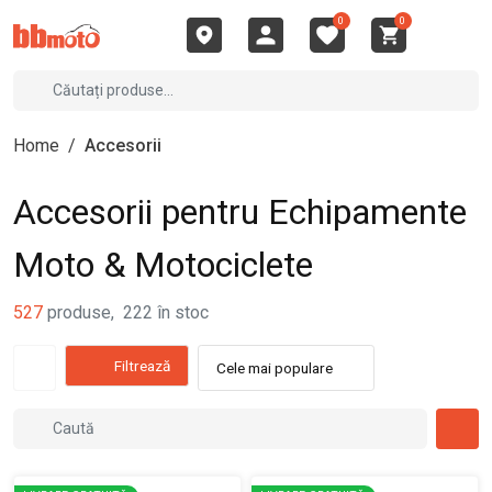
0
0
Home
/
Accesorii
Accesorii pentru Echipamente
Moto & Motociclete
527
produse
,
222
în stoc
Filtrează
Cele mai populare