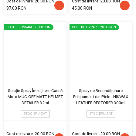
Cost de livrare: 20.00 RON
Cost de livrare: 20.00 RON
87.00 RON
45.00 RON
COST DE LIVRARE: 20.00 RON
COST DE LIVRARE: 20.00 RON
Soluție Spray Întreținere Cască
Spray de Recondiționare
Moto MUC-OFF MATT HELMET
Echipament din Piele - NIKWAX
DETAILER 32ml
LEATHER RESTORER 300ml
STOC EPUIZAT
STOC EPUIZAT
Cost de livrare: 20.00 RON
Cost de livrare: 20.00 RON