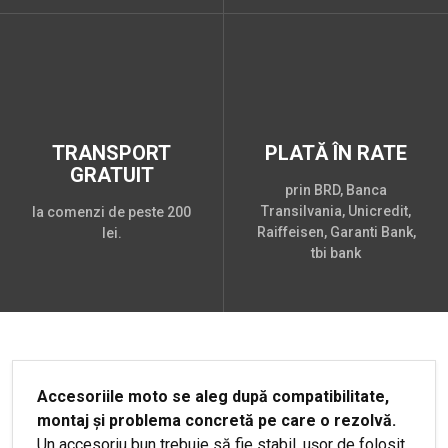
TRANSPORT
PLATĂ ÎN RATE
GRATUIT
prin BRD, Banca
Transilvania, Unicredit,
la comenzi de peste 200
Raiffeisen, Garanti Bank,
lei.
tbi bank
Accesoriile moto se aleg după compatibilitate,
montaj și problema concretă pe care o rezolvă.
Un accesoriu bun trebuie să fie stabil, ușor de folosit