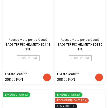
Rucsac Moto pentru Cască
Rucsac Moto pentru Cască
BAGSTER PIX HELMET XSD148
BAGSTER PIX HELMET XSD380
15L
15L
STOC EPUIZAT
STOC EPUIZAT
Livrare Gratuită
Livrare Gratuită
208.00 RON
208.00 RON
LIVRARE GRATUITĂ
LIVRARE GRATUITĂ
ECONOMISIȚI
54.00 RON
20
%
REDUCERE